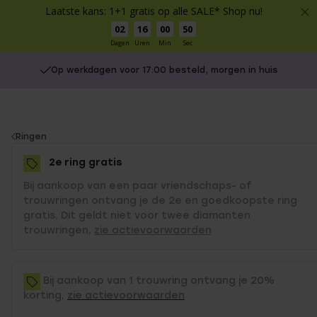
Laatste kans: 1+1 gratis op alle SALE* Shop nu!
02
16
00
49
Dagen
Uren
Min
Sec
Op werkdagen voor 17:00 besteld, morgen in huis
You
Ringen
are
2e ring gratis
here:
Bij aankoop van een paar vriendschaps- of
trouwringen ontvang je de 2e en goedkoopste ring
gratis. Dit geldt niet voor twee diamanten
trouwringen,
zie actievoorwaarden
Bij aankoop van 1 trouwring ontvang je 20%
korting,
zie actievoorwaarden