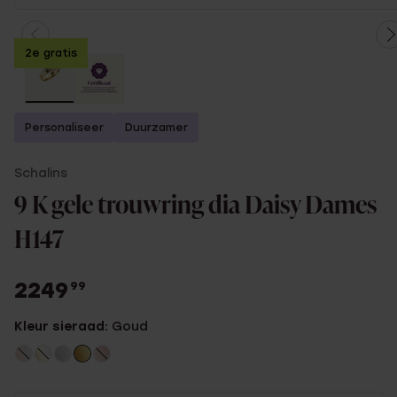
2e gratis
Personaliseer
Duurzamer
Schalins
9 K gele trouwring dia Daisy Dames
H147
2249
99
Kleur sieraad:
Goud