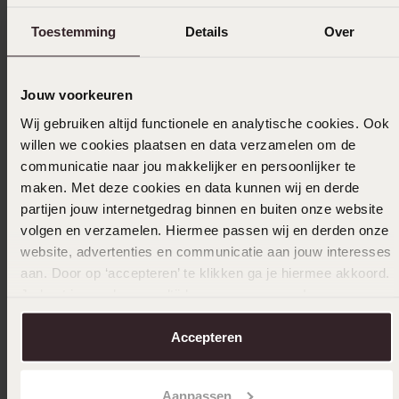
Toestemming
Details
Over
Jouw voorkeuren
-50%
Personaliseer
Bestsel
Wij gebruiken altijd functionele en analytische cookies. Ook
willen we cookies plaatsen en data verzamelen om de
Stainless steel roséplated herenliefdesring
Stainles
communicatie naar jou makkelijker en persoonlijker te
Seville
19
maken. Met deze cookies en data kunnen wij en derde
99
22
50
partijen jouw internetgedrag binnen en buiten onze website
44.99
volgen en verzamelen. Hiermee passen wij en derden onze
website, advertenties en communicatie aan jouw interesses
aan. Door op ‘accepteren’ te klikken ga je hiermee akkoord.
Je kunt je voorkeuren altijd weer aanpassen. Lees er meer
over in ons
cookiebeleid
.
Accepteren
Aanpassen