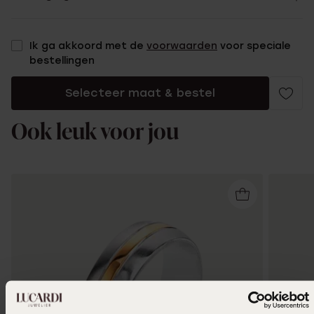
Ik ga akkoord met de
voorwaarden
voor speciale
bestellingen
Selecteer maat & bestel
Ook leuk voor jou