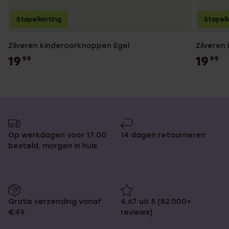
Stapelkorting
Stapelk
Zilveren kinderoorknoppen Egel
Zilveren
19
19
99
99
Op werkdagen voor 17:00
14 dagen retourneren
besteld, morgen in huis
Gratis verzending vanaf
4,67 uit 5 (82.000+
€49
reviews)