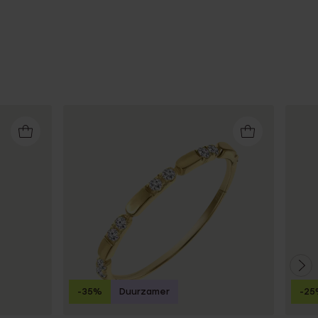
-35%
Duurzamer
-25