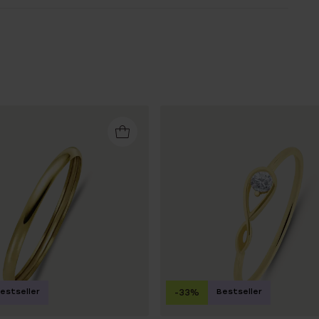
estseller
Bestseller
-33%