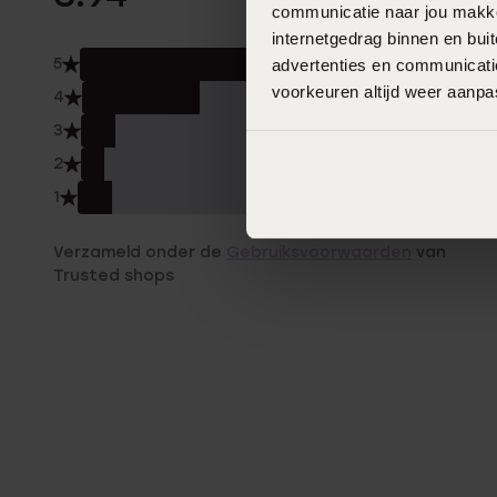
communicatie naar jou makkel
internetgedrag binnen en bu
5
advertenties en communicatie
44.
voorkeuren altijd weer aanp
4
31.0
3
9.0%
2
6.0
1
9.0%
Verzameld onder de
Gebruiksvoorwaarden
van
Trusted shops