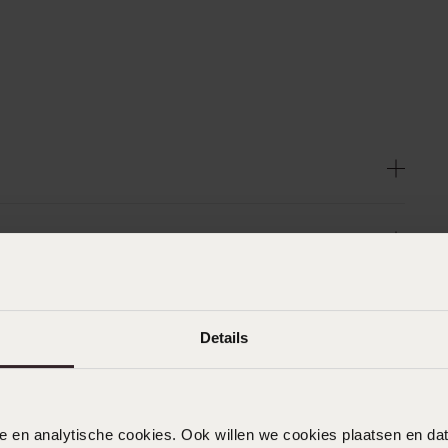
Details
n
Filter
nele en analytische cookies. Ook willen we cookies plaatsen en 