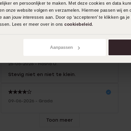
ijker en persoonlijker te maken. Met deze cookies en data kunn
iten onze website volgen en verzamelen. Hiermee passen wij en 
 aan jouw interesses aan. Door op ‘accepteren’ te klikken ga je
0%
26-06-2026 - Berit F.
assen. Lees er meer over in ons
cookiebeleid
.
%
De ring is super fragiel. Hij is nu al 2x
gebroken.. En gemaakt..
%
Aanpassen
25-06-2026 - Hasna O.
Stevig niet en niet te klein.
09-06-2026 - Grada
Toon meer