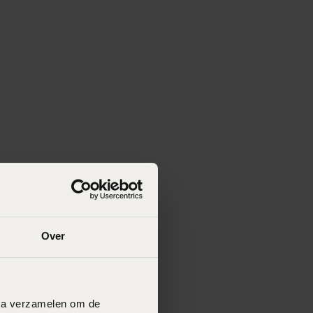
Over
data verzamelen om de