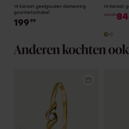
14 karaat geelgouden damesring
14 Karaat g
gourmetschakel
84
149.99
199
99
Anderen kochten ook