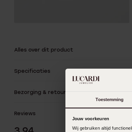
Alles over dit product
Specificaties
Bezorging & retourneren
Toestemming
Reviews
Jouw voorkeuren
32 Beoordelinge
3.94
Wij gebruiken altijd functio