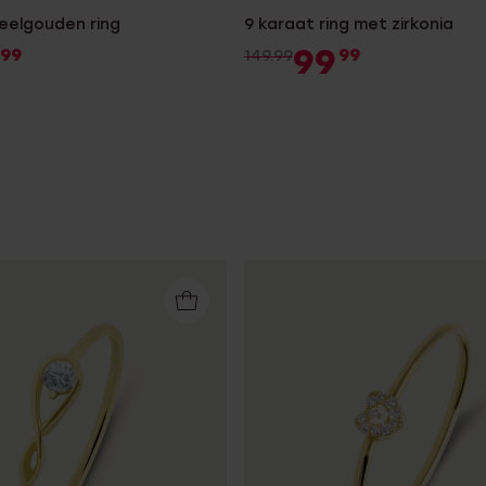
eelgouden ring
9 karaat ring met zirkonia
99
99
99
149.99