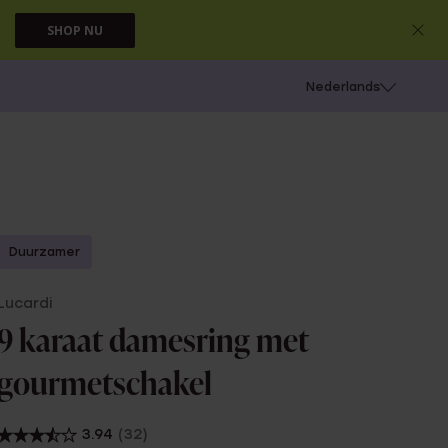
SHOP NU
 schieten
Nederlands
Duurzamer
Lucardi
9 karaat damesring met
gourmetschakel
3.94
(32)