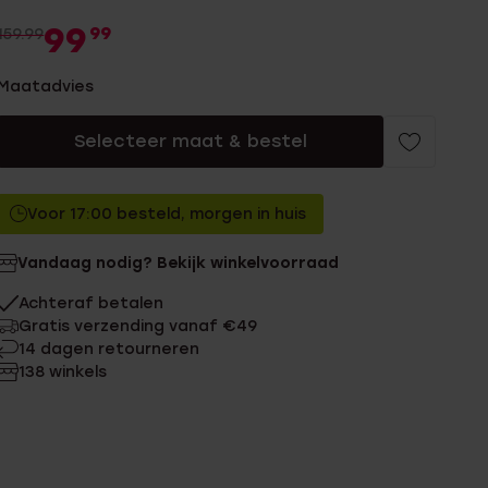
99
99
159.99
Maatadvies
Selecteer maat & bestel
Voor 17:00 besteld, morgen in huis
Vandaag nodig? Bekijk winkelvoorraad
Achteraf betalen
Gratis verzending vanaf €49
14 dagen retourneren
138 winkels