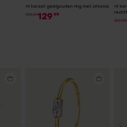
14 karaat geelgouden ring met zirkonia
14 ka
recht
129
99
199.99
159.99