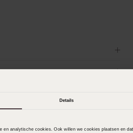
Details
n
Filter
nele en analytische cookies. Ook willen we cookies plaatsen en 