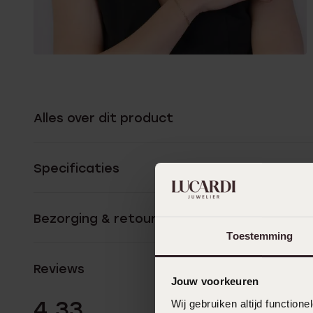
Alles over dit product
Specificaties
Bezorging & retourneren
Toestemming
Reviews
Jouw voorkeuren
24 Beoordelinge
4.33
Wij gebruiken altijd functio