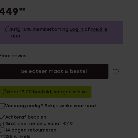
449
99
Krijg 10% memberkorting
Log in
of
meld je
aan
449.99
Zonder memberkorting
Maatadvies
404.99
Met memberkorting
Selecteer maat & bestel
Voor 17:00 besteld, morgen in huis
Vandaag nodig? Bekijk winkelvoorraad
Achteraf betalen
Gratis verzending vanaf €49
14 dagen retourneren
138 winkels