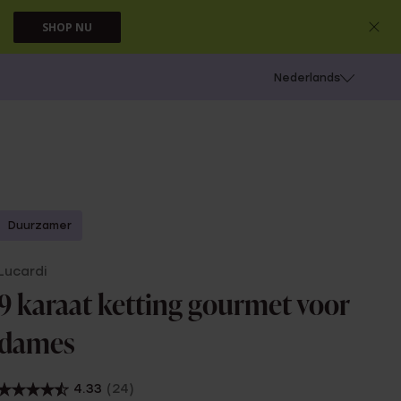
SHOP NU
 schieten
Nederlands
Duurzamer
Lucardi
9 karaat ketting gourmet voor
dames
4.33
(24)