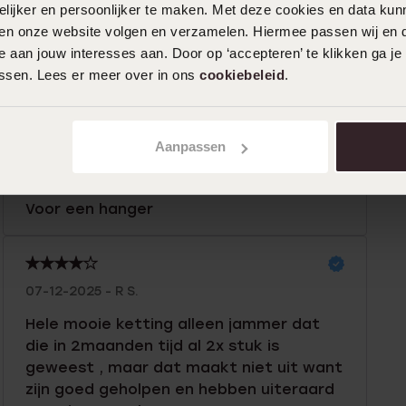
ijker en persoonlijker te maken. Met deze cookies en data kunn
iten onze website volgen en verzamelen. Hiermee passen wij en 
 aan jouw interesses aan. Door op ‘accepteren’ te klikken ga je
0%
29-05-2026 - Caroline D.
assen. Lees er meer over in ons
cookiebeleid
.
0%
Gaat snel kapot of los
%
%
Aanpassen
%
13-03-2026
Voor een hanger
07-12-2025 - R S.
Hele mooie ketting alleen jammer dat
die in 2maanden tijd al 2x stuk is
geweest , maar dat maakt niet uit want
zijn goed geholpen en hebben uiteraard