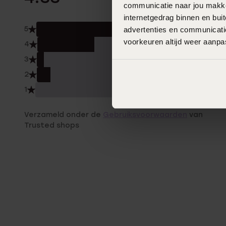
communicatie naar jou makkel
internetgedrag binnen en bu
5
advertenties en communicatie
54.
voorkeuren altijd weer aanp
4
33.
3
4.0
2
8.0
1
0.0
Verzameld onder de
Gebruiksvoorwaarden
van
Trusted shops