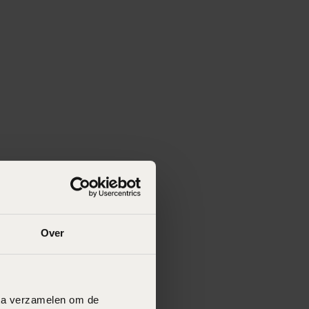
Over
data verzamelen om de