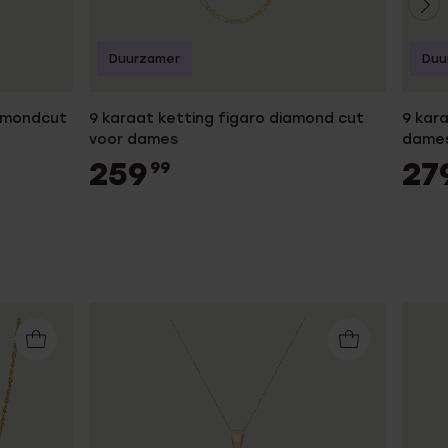
Duurzamer
Duu
iamondcut
9 karaat ketting figaro diamond cut
9 kar
voor dames
dame
259
27
99