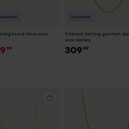
uurzamer
Duurzamer
etting koord 45cm voor
9 karaat ketting gourmet d
voor dames
99
309
99
99