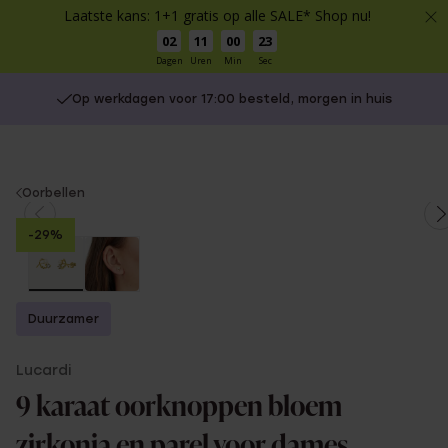
Laatste kans: 1+1 gratis op alle SALE* Shop nu!
02
11
00
23
Dagen
Uren
Min
Sec
Op werkdagen voor 17:00 besteld, morgen in huis
You
Oorbellen
are
-29%
here:
Duurzamer
Lucardi
9 karaat oorknoppen bloem
zirkonia en parel voor dames