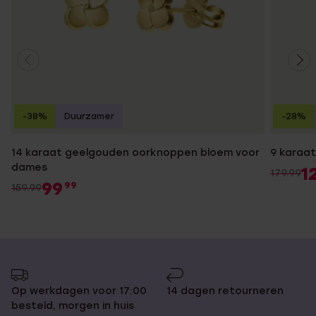
-38%
Duurzamer
-28%
14 karaat geelgouden oorknoppen bloem voor
9 karaa
dames
1
179.99
99
99
159.99
Op werkdagen voor 17:00
14 dagen retourneren
besteld, morgen in huis