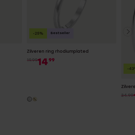
Bestseller
-25%
Zilveren ring rhodiumplated
14
99
19.99
-4
Zilver
34.99