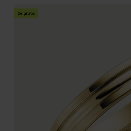
Enkelbandjes
2e gratis
Trouwringen
Accessoires
Piercings