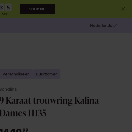
3
4
SHOP NU
Sec
 schieten
Nederlands
Personaliseer
Duurzamer
Schalins
9 Karaat trouwring Kalina
Dames H135
99