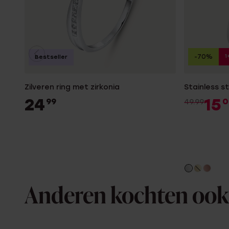
1
-70%
Bestseller
Zilveren ring met zirkonia
Stainless s
24
15
99
0
49.99
Anderen kochten ook