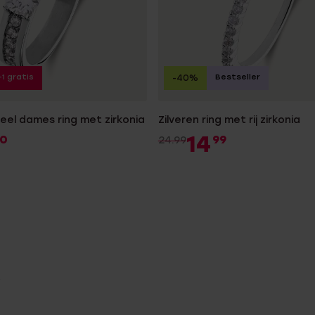
+1 gratis
Bestseller
-40%
teel dames ring met zirkonia
Zilveren ring met rij zirkonia
14
0
99
24.99