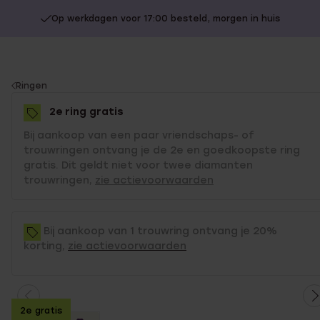
Op werkdagen voor 17:00 besteld, morgen in huis
You
Ringen
are
2e ring gratis
here:
Bij aankoop van een paar vriendschaps- of
trouwringen ontvang je de 2e en goedkoopste ring
gratis. Dit geldt niet voor twee diamanten
trouwringen,
zie actievoorwaarden
Bij aankoop van 1 trouwring ontvang je 20%
korting,
zie actievoorwaarden
2e gratis