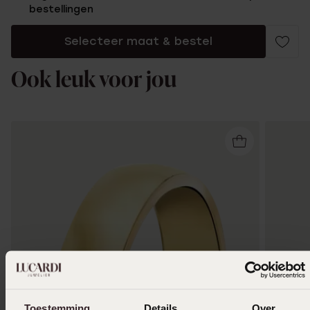
bestellingen
Selecteer maat & bestel
Ook leuk voor jou
Toestemming
Details
Over