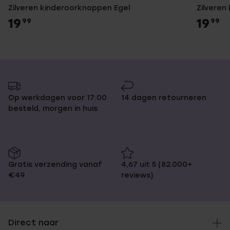
Zilveren kinderoorknoppen Egel
Zilveren
19
19
99
99
Op werkdagen voor 17:00
14 dagen retourneren
besteld, morgen in huis
Gratis verzending vanaf
4,67 uit 5 (82.000+
€49
reviews)
Direct naar