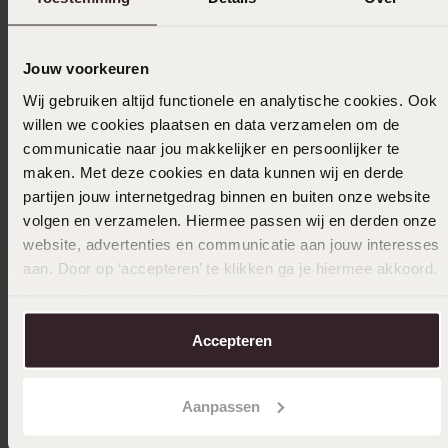
-43%
Jouw voorkeuren
Wij gebruiken altijd functionele en analytische cookies. Ook
14 Karaa
willen we cookies plaatsen en data verzamelen om de
stenen
communicatie naar jou makkelijker en persoonlijker te
1
279.99
maken. Met deze cookies en data kunnen wij en derde
partijen jouw internetgedrag binnen en buiten onze website
volgen en verzamelen. Hiermee passen wij en derden onze
website, advertenties en communicatie aan jouw interesses
aan. Door op ‘accepteren’ te klikken ga je hiermee akkoord.
Je kunt je voorkeuren altijd weer aanpassen. Lees er meer
Bestseller
2e gratis
over in ons
cookiebeleid
.
Accepteren
Stainless steel goldplated herenliefdesring
Malaga
Aanpassen
59
99