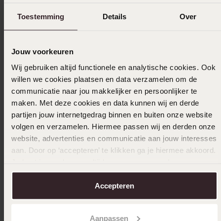
Toestemming
Details
Over
Jouw voorkeuren
Bestseller
-30%
Wij gebruiken altijd functionele en analytische cookies. Ook
willen we cookies plaatsen en data verzamelen om de
communicatie naar jou makkelijker en persoonlijker te
14 Karaat geelgouden ring met 7 diamanten
0,05ct
maken. Met deze cookies en data kunnen wij en derde
349
partijen jouw internetgedrag binnen en buiten onze website
99
499.99
volgen en verzamelen. Hiermee passen wij en derden onze
website, advertenties en communicatie aan jouw interesses
aan. Door op ‘accepteren’ te klikken ga je hiermee akkoord.
Je kunt je voorkeuren altijd weer aanpassen. Lees er meer
over in ons
cookiebeleid
.
Accepteren
2e grat
Stainles
Aanpassen