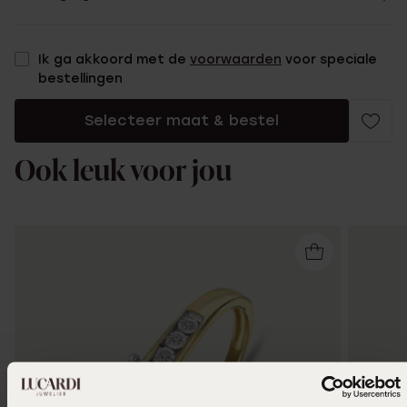
Ik ga akkoord met de
voorwaarden
voor speciale
bestellingen
Selecteer maat & bestel
Ook leuk voor jou