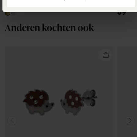
Malaga
59
99
Anderen kochten ook