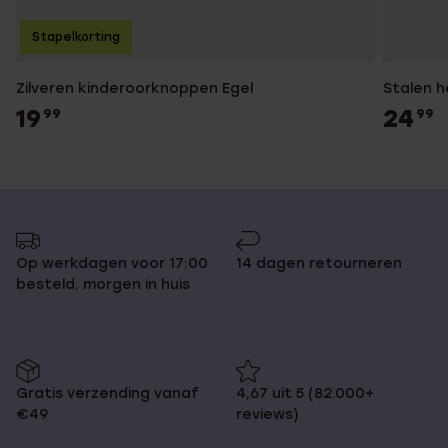
Stapelkorting
Zilveren kinderoorknoppen Egel
Stalen h
19
24
99
99
Op werkdagen voor 17:00
14 dagen retourneren
besteld, morgen in huis
Gratis verzending vanaf
4,67 uit 5 (82.000+
€49
reviews)