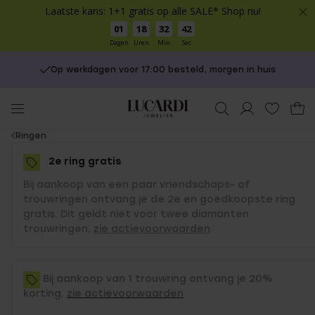
Laatste kans: 1+1 gratis op alle SALE* Shop nu!
01
18
32
42
Dagen
Uren
Min
Sec
Op werkdagen voor 17:00 besteld, morgen in huis
You
Ringen
are
2e ring gratis
here:
Bij aankoop van een paar vriendschaps- of
trouwringen ontvang je de 2e en goedkoopste ring
gratis. Dit geldt niet voor twee diamanten
trouwringen,
zie actievoorwaarden
Bij aankoop van 1 trouwring ontvang je 20%
korting,
zie actievoorwaarden