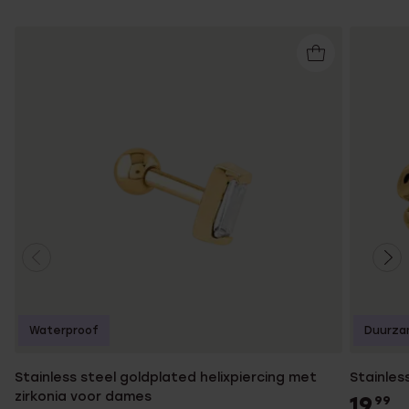
Waterproof
Duurza
Stainless steel goldplated helixpiercing met
Stainles
zirkonia voor dames
19
99