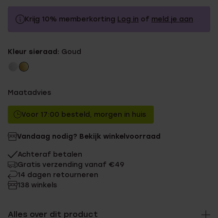
Krijg 10% memberkorting
Log in
of
meld je aan
34.99
Zonder memberkorting
Kleur sieraad:
Goud
31.49
Met memberkorting
Maatadvies
Voor 17:00 besteld, morgen in huis
Vandaag nodig? Bekijk winkelvoorraad
Achteraf betalen
Gratis verzending vanaf €49
14 dagen retourneren
138 winkels
Alles over dit product