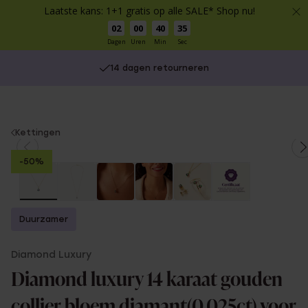
Laatste kans: 1+1 gratis op alle SALE* Shop nu!
02
00
40
35
Dagen
Uren
Min
Sec
14 dagen retourneren
You
Kettingen
are
-50%
here:
Duurzamer
Diamond Luxury
Diamond luxury 14 karaat gouden
collier bloem diamant(0,025ct) voor