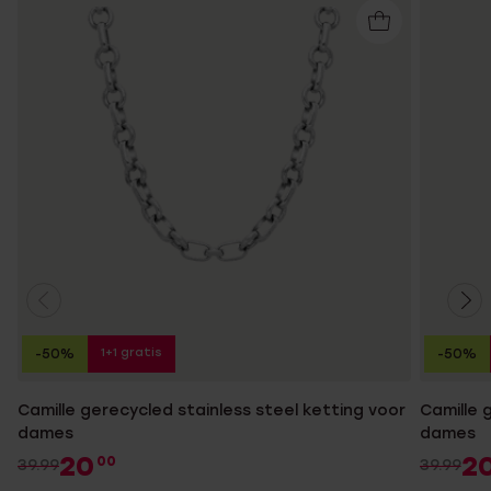
1+1 gratis
-50%
-50%
Camille gerecycled stainless steel ketting voor
Camille 
dames
dames
20
2
00
39.99
39.99