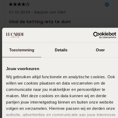
31-12-2024 - Beppie van Vliet
Vind de ketting iets te dum
Uitverkocht
Toestemming
Details
Over
Ook leuk voor jou
Jouw voorkeuren
Wij gebruiken altijd functionele en analytische cookies. Ook
willen we cookies plaatsen en data verzamelen om de
communicatie naar jou makkelijker en persoonlijker te
maken. Met deze cookies en data kunnen wij en derde
partijen jouw internetgedrag binnen en buiten onze website
volgen en verzamelen. Hiermee passen wij en derden onze
website, advertenties en communicatie aan jouw interesses