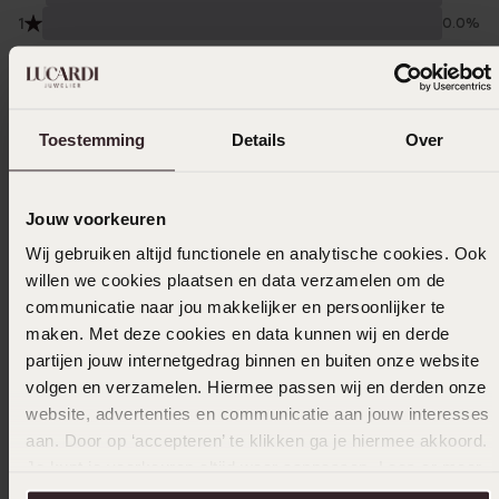
1
0.0%
Verzameld onder de
Gebruiksvoorwaarden
van
Trusted shops
Toestemming
Details
Over
Filter
Jouw voorkeuren
20-12-2024 - Bea
Wij gebruiken altijd functionele en analytische cookies. Ook
willen we cookies plaatsen en data verzamelen om de
communicatie naar jou makkelijker en persoonlijker te
maken. Met deze cookies en data kunnen wij en derde
11-12-2023 - J. L. B.
partijen jouw internetgedrag binnen en buiten onze website
volgen en verzamelen. Hiermee passen wij en derden onze
website, advertenties en communicatie aan jouw interesses
aan. Door op ‘accepteren’ te klikken ga je hiermee akkoord.
20-10-2023
Je kunt je voorkeuren altijd weer aanpassen. Lees er meer
over in ons
cookiebeleid
.