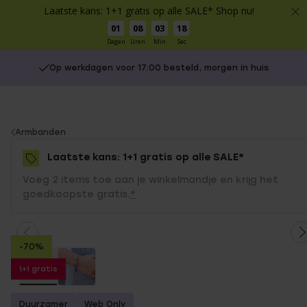
Laatste kans: 1+1 gratis op alle SALE* Shop nu!
01
08
03
18
Dagen
Uren
Min
Sec
Op werkdagen voor 17:00 besteld, morgen in huis
You
Armbanden
are
Laatste kans: 1+1 gratis op alle SALE*
here:
Voeg 2 items toe aan je winkelmandje en krijg het
goedkoopste gratis.
*
-70%
1+1 gratis
Duurzamer
Web Only