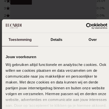
4
25.0%
3
0.0%
2
0.0%
1
0.0%
Verzameld onder de
Gebruiksvoorwaarden
van
Toestemming
Details
Over
Trusted shops
Filter
Jouw voorkeuren
Wij gebruiken altijd functionele en analytische cookies. Ook
20-12-2024 - Bea
willen we cookies plaatsen en data verzamelen om de
communicatie naar jou makkelijker en persoonlijker te
maken. Met deze cookies en data kunnen wij en derde
partijen jouw internetgedrag binnen en buiten onze website
volgen en verzamelen. Hiermee passen wij en derden onze
11-12-2023 - J. L. B.
website, advertenties en communicatie aan jouw interesses
aan. Door op ‘accepteren’ te klikken ga je hiermee akkoord.