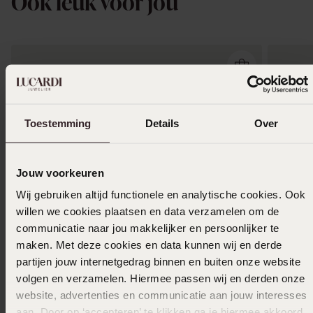
Ook leuk voor jou
Toestemming
Details
Over
Jouw voorkeuren
Wij gebruiken altijd functionele en analytische cookies. Ook
willen we cookies plaatsen en data verzamelen om de
communicatie naar jou makkelijker en persoonlijker te
maken. Met deze cookies en data kunnen wij en derde
partijen jouw internetgedrag binnen en buiten onze website
volgen en verzamelen. Hiermee passen wij en derden onze
Duurzamer
Duurza
website, advertenties en communicatie aan jouw interesses
aan. Door op ‘accepteren’ te klikken ga je hiermee akkoord.