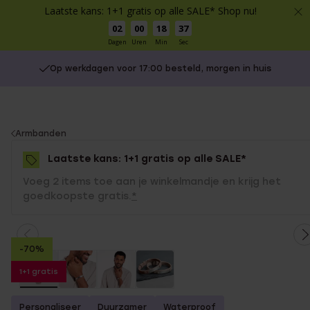
Laatste kans: 1+1 gratis op alle SALE* Shop nu!
02
00
18
36
Dagen
Uren
Min
Sec
Op werkdagen voor 17:00 besteld, morgen in huis
You
Armbanden
are
Laatste kans: 1+1 gratis op alle SALE*
here:
Voeg 2 items toe aan je winkelmandje en krijg het
goedkoopste gratis.
*
-70%
1+1 gratis
Personaliseer
Duurzamer
Waterproof