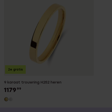
2e gratis
9 karaat trouwring H252 heren
1179
99