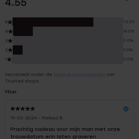
4.55
5
73.0%
4
18.0%
3
0.0%
2
9.0%
1
0.0%
Verzameld onder de
Gebruiksvoorwaarden
van
Trusted shops
Filter
19-03-2024 - Melissa B.
Prachtig cadeau voor mijn man met onze
trouwdatum erin laten graveren.