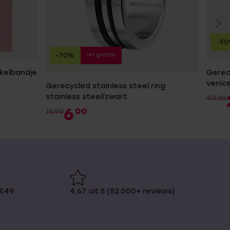
-5
1+1 gratis
-70%
nkelbandje
Gerecy
venic
Gerecycled stainless steel ring
stainless steel/zwart
49.99
6
00
19.99
 €49
4,67 uit 5 (82.000+ reviews)