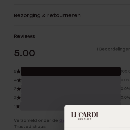
Bezorging & retourneren
Reviews
1 Beoordelinge
5.00
5
100.
4
0.0
3
0.0
2
0.0
1
0.0
Verzameld onder de
Gebruiksvoorwaarden
van
Trusted shops