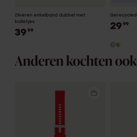
Zilveren enkelband dubbel met
Gerecycled 
balletjes
29
99
39
99
Anderen kochten ook