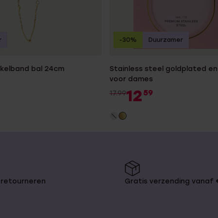
r
-30%
Duurzamer
nkelband bal 24cm
Stainless steel goldplated e
voor dames
12
59
17.99
 retourneren
Gratis verzending vanaf