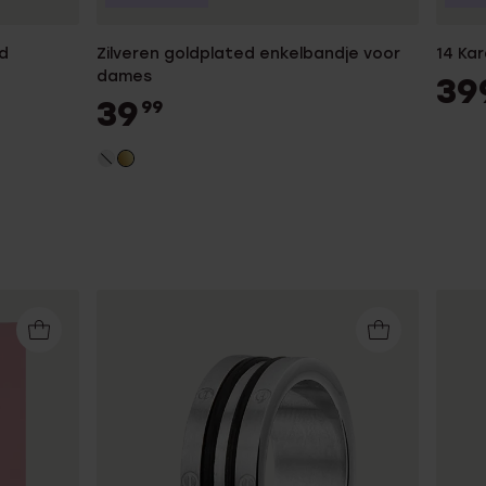
d
Zilveren goldplated enkelbandje voor
14 Ka
dames
39
39
99