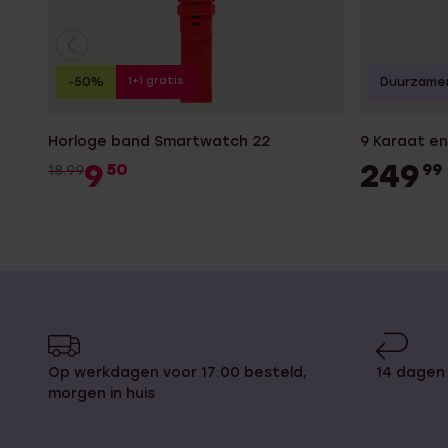
1+1 gratis
-50%
Duurzame
Horloge band Smartwatch 22
9 Karaat e
9
249
50
99
18.99
Op werkdagen voor 17:00 besteld,
14 dagen
morgen in huis