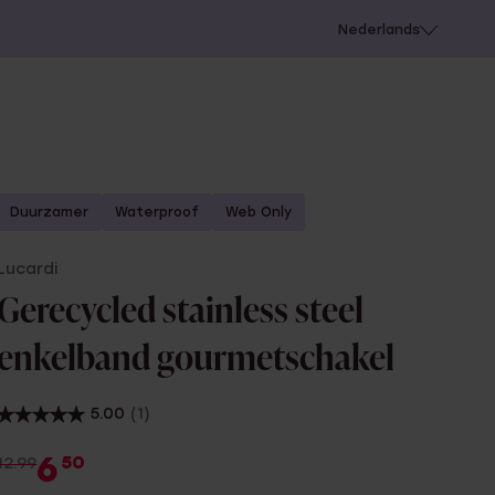
 schieten
Nederlands
Duurzamer
Waterproof
Web Only
Lucardi
Gerecycled stainless steel
enkelband gourmetschakel
5.00
(1)
6
50
12.99