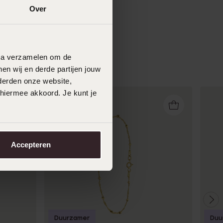
Over
data verzamelen om de
en wij en derde partijen jouw
derden onze website,
 hiermee akkoord. Je kunt je
Accepteren
Duurzamer
Duu