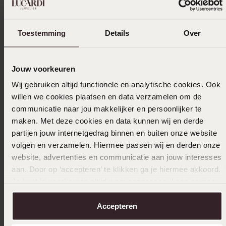
Toestemming
Details
Over
Jouw voorkeuren
Wij gebruiken altijd functionele en analytische cookies. Ook
willen we cookies plaatsen en data verzamelen om de
communicatie naar jou makkelijker en persoonlijker te
maken. Met deze cookies en data kunnen wij en derde
partijen jouw internetgedrag binnen en buiten onze website
volgen en verzamelen. Hiermee passen wij en derden onze
website, advertenties en communicatie aan jouw interesses
aan. Door op ‘accepteren’ te klikken ga je hiermee akkoord.
Anderen kochten ook
Je kunt je voorkeuren altijd weer aanpassen. Lees er meer
over in ons
cookiebeleid
.
Accepteren