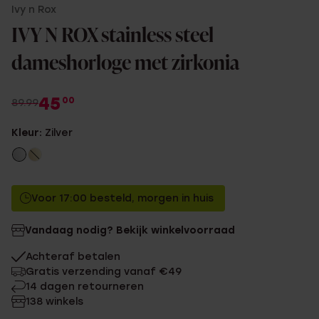
Ivy n Rox
IVY N ROX stainless steel
dameshorloge met zirkonia
45
00
89.99
Kleur:
Zilver
Voor 17:00 besteld, morgen in huis
Vandaag nodig? Bekijk winkelvoorraad
Achteraf betalen
Gratis verzending vanaf €49
14 dagen retourneren
138 winkels