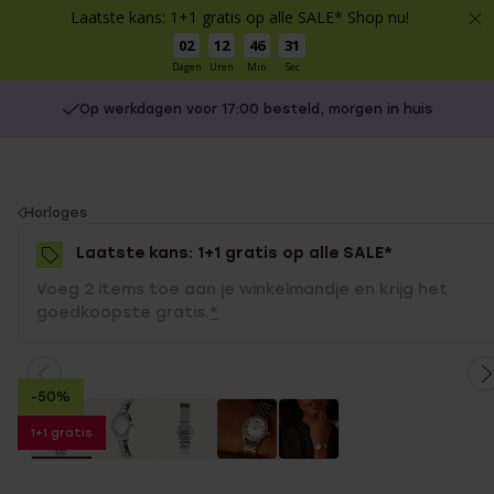
Laatste kans: 1+1 gratis op alle SALE* Shop nu!
02
12
46
30
Dagen
Uren
Min
Sec
Op werkdagen voor 17:00 besteld, morgen in huis
You
Horloges
are
Laatste kans: 1+1 gratis op alle SALE*
here:
Voeg 2 items toe aan je winkelmandje en krijg het
goedkoopste gratis.
*
-50%
1+1 gratis