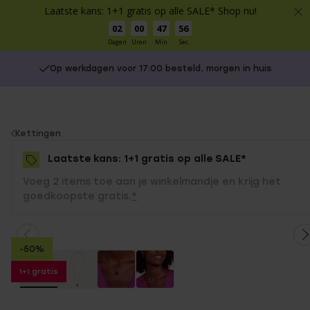
Laatste kans: 1+1 gratis op alle SALE* Shop nu!
02
00
47
56
Dagen
Uren
Min
Sec
Op werkdagen voor 17:00 besteld, morgen in huis
You
Kettingen
are
Laatste kans: 1+1 gratis op alle SALE*
here:
Voeg 2 items toe aan je winkelmandje en krijg het
goedkoopste gratis.
*
-50%
1+1 gratis