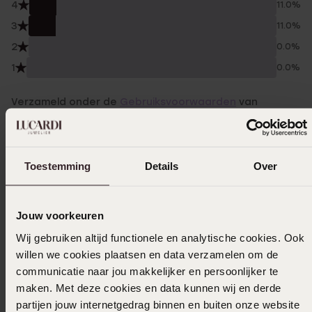
4
11.0%
3
11.0%
2
0.0%
1
0.0%
Verzameld onder de
Gebruiksvoorwaarden
van
Trusted shops
Filter
Toestemming
Details
Over
10-07-2026 - Bettina L.
Jouw voorkeuren
Mooie ketting met hanger, was een
Wij gebruiken altijd functionele en analytische cookies. Ook
cadeautje voor een collega. Echt een schot
willen we cookies plaatsen en data verzamelen om de
in de roos, zij was er heel blij mee.
communicatie naar jou makkelijker en persoonlijker te
maken. Met deze cookies en data kunnen wij en derde
partijen jouw internetgedrag binnen en buiten onze website