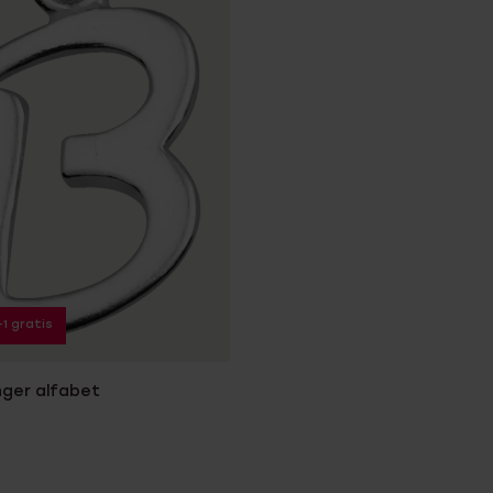
+1 gratis
nger alfabet