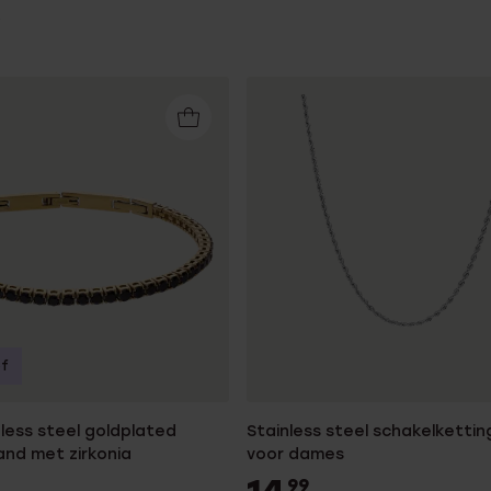
of
less steel goldplated
Stainless steel schakelketti
nd met zirkonia
voor dames
99