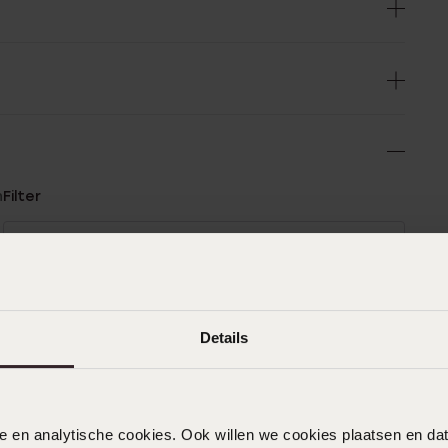
n
Filter
0%
02-04-2024 - L B.
%
Mooi, wel wat lastig om te doen.
%
Details
%
%
19-09-2023 - Conny B.
nele en analytische cookies. Ook willen we cookies plaatsen en 
leuke armband maar was wel even