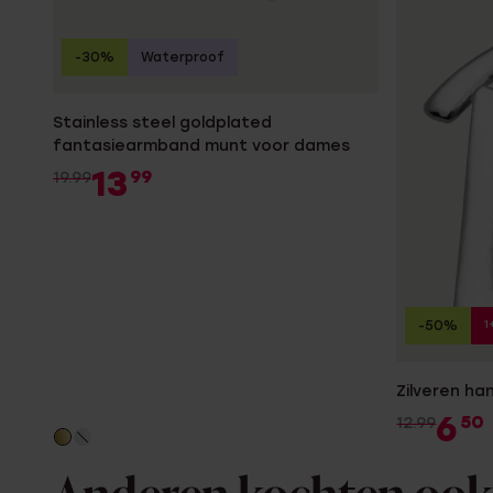
-30%
Waterproof
Stainless steel goldplated
fantasiearmband munt voor dames
13
99
19.99
1
-50%
Zilveren ha
6
50
12.99