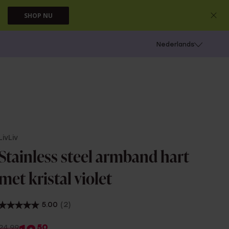
SHOP NU
 schieten
Nederlands
LivLiv
Stainless steel armband hart
met kristal violet
5.00
(2)
50
24.99