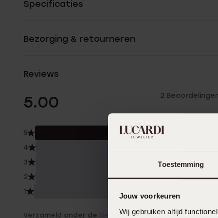
Specificaties
Bezorging & retourneren
Reviews
2 Beoordelinge
5.00
5
100.
4
0.0
3
0.0
Toestemming
2
0.0
1
0.0
Jouw voorkeuren
Wij gebruiken altijd functio
Verzameld onder de
Gebruiksvoorwaarden
van