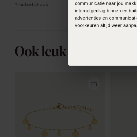
communicatie naar jou makkel
Trusted shops
internetgedrag binnen en bu
advertenties en communicatie
voorkeuren altijd weer aanp
Ook leuk voor jou