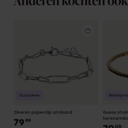
Anderen kochten ook
Duurzamer
Waterpro
Zilveren paperclip armband
Guess stain
herenarmba
79
99
00