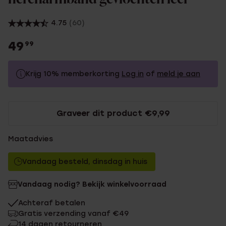
4.75
(60)
49
99
Krijg 10% memberkorting
Log in
of
meld je aan
49.99
Zonder memberkorting
Graveer dit product €9,99
44.99
Met memberkorting
Maatadvies
Vandaag besteld, dinsdag in huis
Vandaag nodig? Bekijk winkelvoorraad
Achteraf betalen
Gratis verzending vanaf €49
14 dagen retourneren