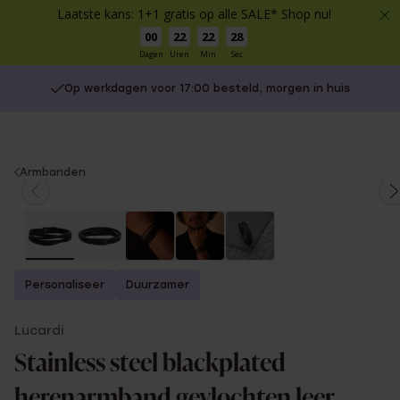
Laatste kans: 1+1 gratis op alle SALE* Shop nu!
00
22
22
28
Dagen
Uren
Min
Sec
Op werkdagen voor 17:00 besteld, morgen in huis
You
Armbanden
are
here:
Personaliseer
Duurzamer
Lucardi
Stainless steel blackplated
herenarmband gevlochten leer