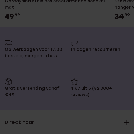
Gerecycled stainless steel armband schakel
Stainles
mat
hanger 
49
34
99
99
Op werkdagen voor 17:00
14 dagen retourneren
besteld, morgen in huis
Gratis verzending vanaf
4,67 uit 5 (82.000+
€49
reviews)
Direct naar