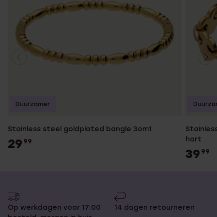
Duurzamer
Duurza
Stainless steel goldplated bangle 3om1
Stainles
hart
29
99
39
99
Op werkdagen voor 17:00
14 dagen retourneren