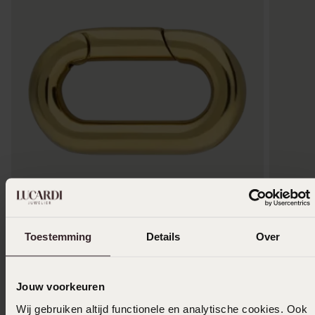
-50%
Bestseller
Stainless steel goldplated hanger voor dames
Stainles
Toestemming
Details
Over
donkerbl
8
99
5
00
9.99
Jouw voorkeuren
Wij gebruiken altijd functionele en analytische cookies. Ook