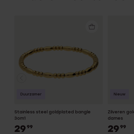
Duurzamer
Nieuw
Stainless steel goldplated bangle
Zilveren go
3om1
dames
29
29
99
99