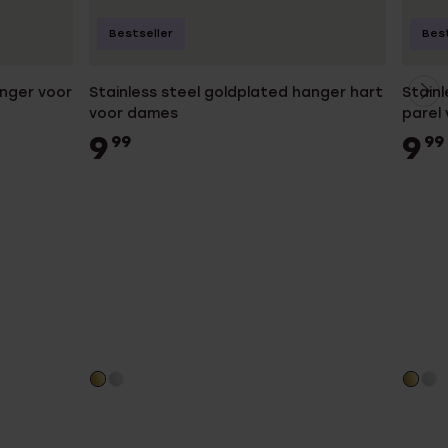
Bestseller
Best
anger voor
Stainless steel goldplated hanger hart
Stain
voor dames
parel
9
9
99
99