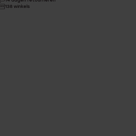
14 dagen retourneren
138 winkels