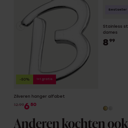
Bestseller
Stainless s
dames
8
99
1+1 gratis
-50%
Zilveren hanger alfabet
6
50
12.99
Anderen kochten ook