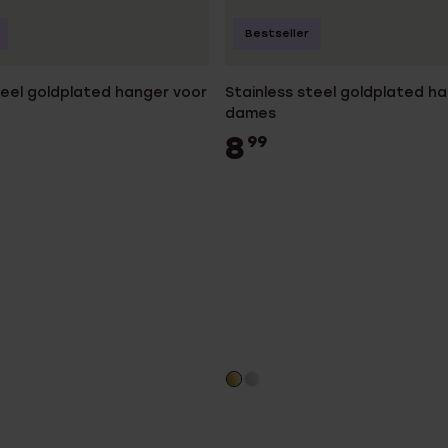
Bestseller
teel goldplated hanger voor
Stainless steel goldplated h
dames
8
99