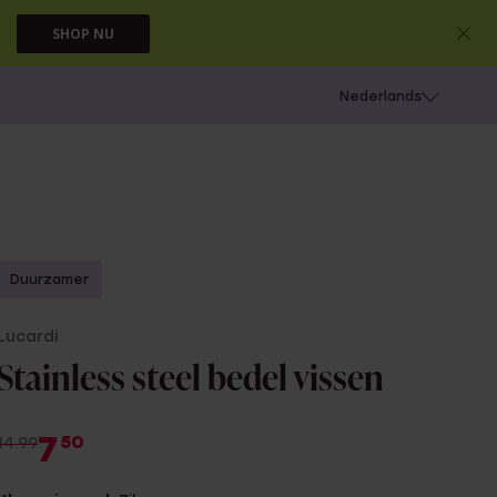
SHOP NU
 schieten
Nederlands
Duurzamer
Lucardi
Stainless steel bedel vissen
7
50
14.99