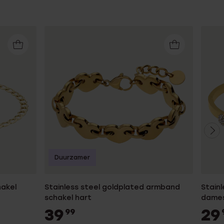
Duurzamer
akel
Stainless steel goldplated armband
Stainl
schakel hart
dame
39
29
99