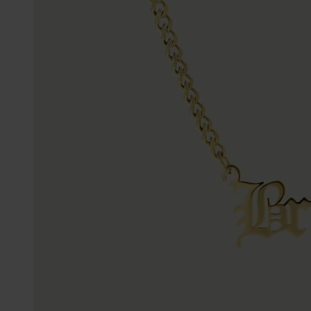
Enkelbandjes
Trouwringen
Accessoires
Piercings