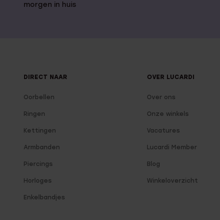
morgen in huis
DIRECT NAAR
OVER LUCARDI
Oorbellen
Over ons
Ringen
Onze winkels
Kettingen
Vacatures
Armbanden
Lucardi Member
Piercings
Blog
Horloges
Winkeloverzicht
Enkelbandjes