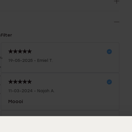
n
Filter
0%
19-05-2025 - Emiel T.
%
%
%
11-03-2024 - Najah A.
%
Moooi
10-03-2024 - V P.