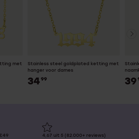
etting met
Stainless steel goldplated ketting met
Stainl
hanger voor dames
naamk
34
39
99
 €49
4,67 uit 5 (82.000+ reviews)