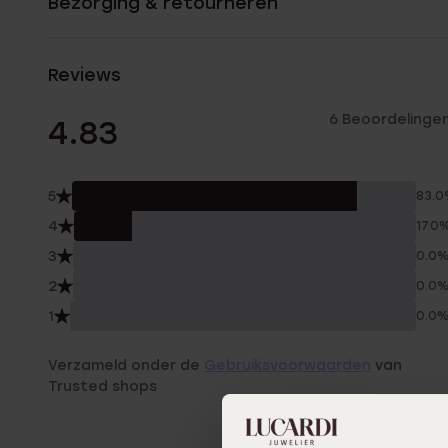
Bezorging & retourneren
Reviews
6 Beoordelinge
4.83
5
83.
4
17.0
3
0.0
2
0.0
1
0.0
Verzameld onder de
Gebruiksvoorwaarden
van
Trusted shops