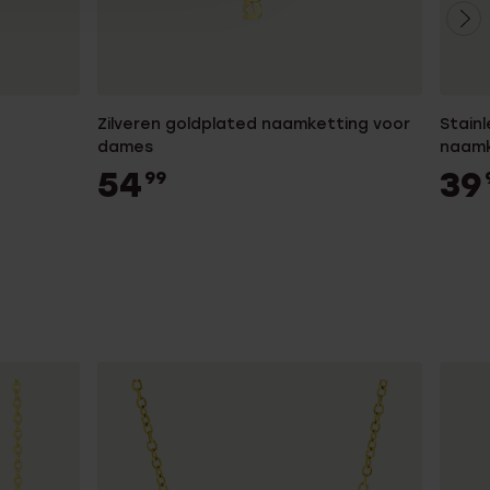
Zilveren goldplated naamketting voor
Stainl
dames
naamk
54
39
99