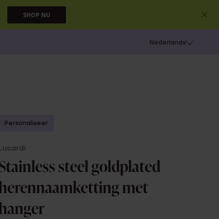
SHOP NU
 schieten
Nederlands
Personaliseer
Lucardi
Stainless steel goldplated
herennaamketting met
hanger