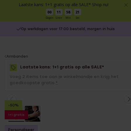
Laatste kans: 1+1 gratis op alle SALE* Shop nu!
00
11
58
21
Dagen
Uren
Min
Sec
Op werkdagen voor 17:00 besteld, morgen in huis
You
Armbanden
are
Laatste kans: 1+1 gratis op alle SALE*
here:
Voeg 2 items toe aan je winkelmandje en krijg het
goedkoopste gratis.
*
-50%
1+1 gratis
Personaliseer