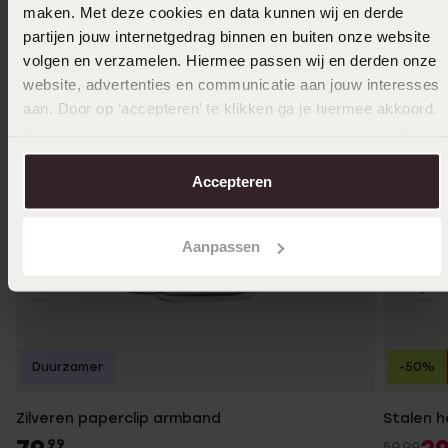
maken. Met deze cookies en data kunnen wij en derde
partijen jouw internetgedrag binnen en buiten onze website
volgen en verzamelen. Hiermee passen wij en derden onze
website, advertenties en communicatie aan jouw interesses
aan. Door op ‘accepteren’ te klikken ga je hiermee akkoord.
Je kunt je voorkeuren altijd weer aanpassen. Lees er meer
over in ons
cookiebeleid
.
Accepteren
Aanpassen
Duurzamer
-50%
Zilveren paperclip armband
Stalen h
99
59.99