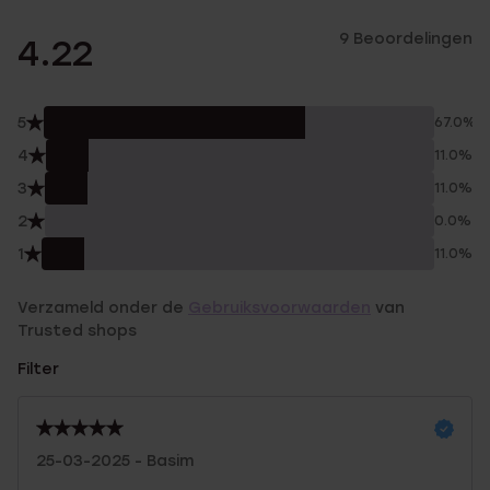
9 Beoordelingen
4.22
5
67.0%
4
11.0%
3
11.0%
2
0.0%
1
11.0%
Verzameld onder de
Gebruiksvoorwaarden
van
Trusted shops
Filter
25-03-2025 - Basim