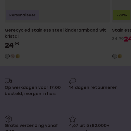
Personaliseer
-29%
Gerecycled stainless steel kinderarmband wit
Stainles
kristal
2
34.99
24
99
Op werkdagen voor 17:00
14 dagen retourneren
besteld, morgen in huis
Gratis verzending vanaf
4,67 uit 5 (82.000+