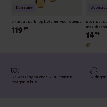
Duurzamer
Waterpro
9 karaat oorknop bol 7mm voor dames
Stainless s
met zirkon
119
99
14
99
Op werkdagen voor 17:00 besteld,
14 dagen
morgen in huis