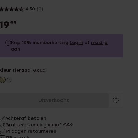
4.50
(2)
19
99
Krijg 10% memberkorting
Log in
of
meld je
aan
19.99
Zonder memberkorting
Kleur sieraad:
Goud
17.99
Met memberkorting
Uitverkocht
Achteraf betalen
Gratis verzending vanaf €49
14 dagen retourneren
138 winkels