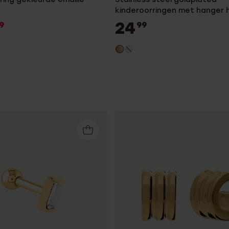
kinderoorringen met hanger 
emaille wit
24
9
99