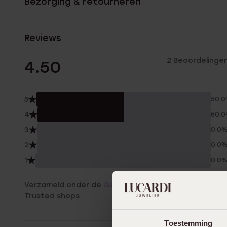
Bezorging & retourneren
Reviews
2 Beoordelinge
4.50
5
50.
4
50.
3
0.0
2
0.0
1
0.0
Verzameld onder de
Gebruiksvoorwaarden
van
Trusted shops
Toestemming