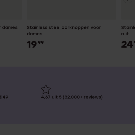
or dames
Stainless steel oorknoppen voor
Stain
dames
ruit
19
24
99
 €49
4,67 uit 5 (82.000+ reviews)