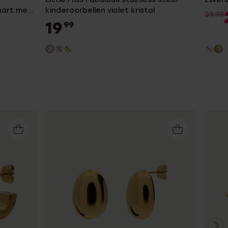
hart met
kinderoorbellen violet kristal
39.99
19
99