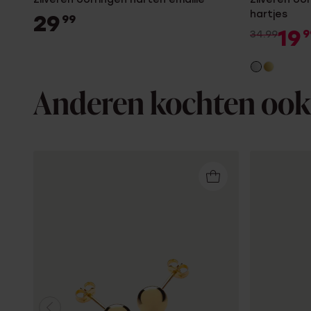
hartjes
29
99
19
9
34.99
Anderen kochten ook