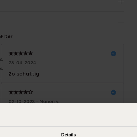
n
Filter
0%
23-04-2024
0%
Zo schattig
%
%
%
02-10-2023 - Manon v.
Leuke meidenoorbellen!
Details