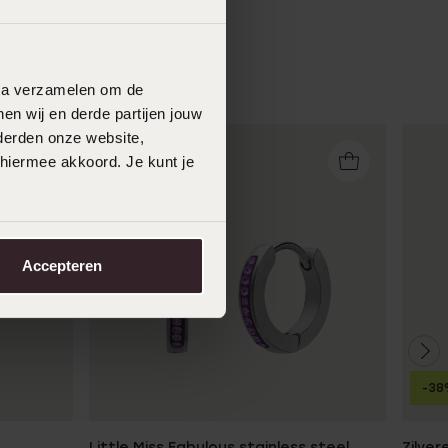
data verzamelen om de
en wij en derde partijen jouw
derden onze website,
 hiermee akkoord. Je kunt je
Accepteren
-38
Little Miss Fabulous stainless steel
Zilver