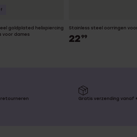
of
teel goldplated helixpiercing
Stainless steel oorringen vo
ia voor dames
22
99
 retourneren
Gratis verzending vanaf