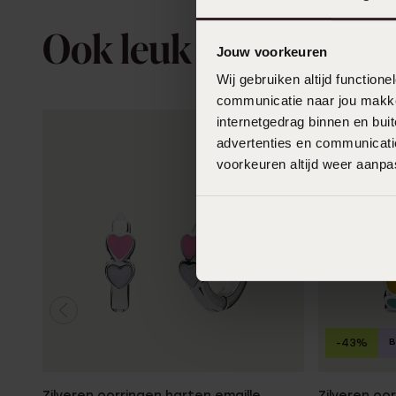
Ook leuk voor jou
Jouw voorkeuren
Wij gebruiken altijd functio
communicatie naar jou makkel
internetgedrag binnen en bu
advertenties en communicatie
voorkeuren altijd weer aanp
B
-43%
Zilveren oorringen harten emaille
Zilveren oo