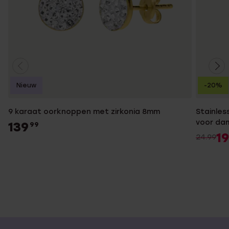
Nieuw
-20%
9 karaat oorknoppen met zirkonia 8mm
Stainles
voor da
139
99
19
24.99