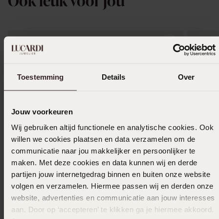
Ook leuk voor jou
Toestemming
Details
Over
Jouw voorkeuren
Wij gebruiken altijd functionele en analytische cookies. Ook
willen we cookies plaatsen en data verzamelen om de
communicatie naar jou makkelijker en persoonlijker te
maken. Met deze cookies en data kunnen wij en derde
partijen jouw internetgedrag binnen en buiten onze website
volgen en verzamelen. Hiermee passen wij en derden onze
-20%
Waterproof
-20%
website, advertenties en communicatie aan jouw interesses
aan. Door op ‘accepteren’ te klikken ga je hiermee akkoord.
Stainless steel goldplated oorknoppen bloem
Stainles