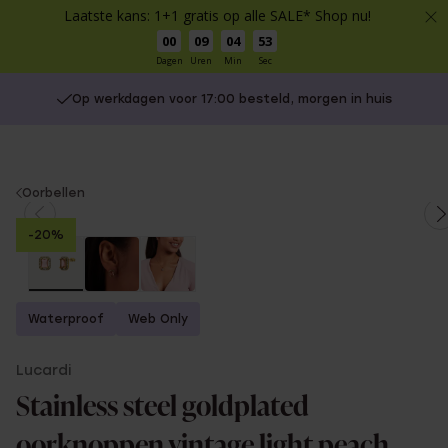
Laatste kans: 1+1 gratis op alle SALE* Shop nu!
00
09
04
53
Dagen
Uren
Min
Sec
Op werkdagen voor 17:00 besteld, morgen in huis
You
Oorbellen
are
-20%
here:
Waterproof
Web Only
Lucardi
Stainless steel goldplated
oorknoppen vintage light peach