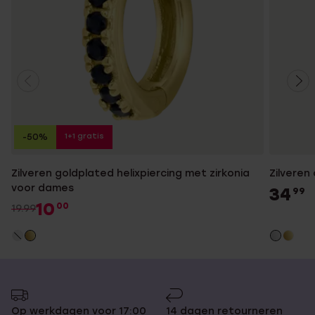
1+1 gratis
-50%
Zilveren goldplated helixpiercing met zirkonia
Zilveren
voor dames
34
99
10
00
19.99
Op werkdagen voor 17:00
14 dagen retourneren