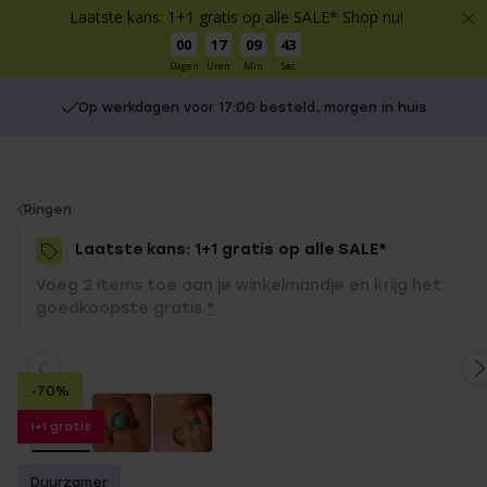
Laatste kans: 1+1 gratis op alle SALE* Shop nu!
00
17
09
43
Dagen
Uren
Min
Sec
Op werkdagen voor 17:00 besteld, morgen in huis
You
Ringen
are
Laatste kans: 1+1 gratis op alle SALE*
here:
Voeg 2 items toe aan je winkelmandje en krijg het
goedkoopste gratis.
*
-70%
1+1 gratis
Duurzamer