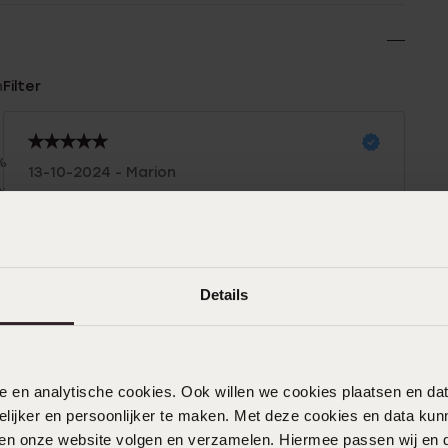
n
Filter
%
13-10-2024 - Marion
0%
Gouden ring wat mooi is afgewerkt met
%
het steentje!
%
%
Details
13-05-2024 - Nadia S.
Het product is zeer gedetailleerd en ziet
als op de foto!
nele en analytische cookies. Ook willen we cookies plaatsen en 
ijker en persoonlijker te maken. Met deze cookies en data kunn
iten onze website volgen en verzamelen. Hiermee passen wij en 