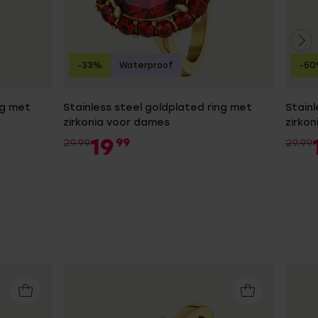
-33%
Waterproof
-5
ng met
Stainless steel goldplated ring met
Stainl
zirkonia voor dames
zirko
19
99
29.99
29.99