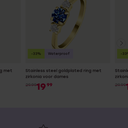
-33%
Waterproof
-33
ng met
Stainless steel goldplated ring met
Stainl
zirkonia voor dames
zirko
19
99
29.99
29.99