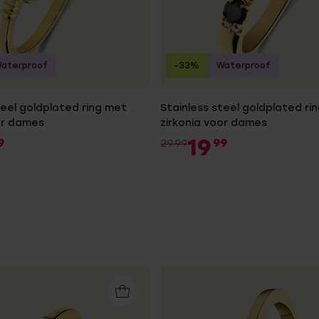
aterproof
-33%
Waterproof
teel goldplated ring met
Stainless steel goldplated ri
or dames
zirkonia voor dames
19
9
99
29.99