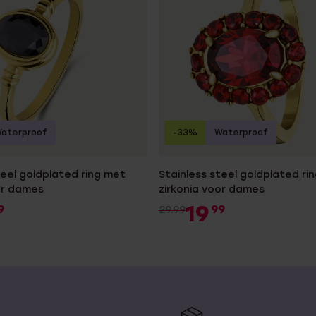
aterproof
-33%
Waterproof
teel goldplated ring met
Stainless steel goldplated ri
or dames
zirkonia voor dames
19
9
99
29.99