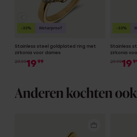
-33%
Waterproof
-33%
W
Stainless steel goldplated ring met
Stainless s
zirkonia voor dames
zirkonia vo
19
19
99
9
29.99
29.99
Anderen kochten ook