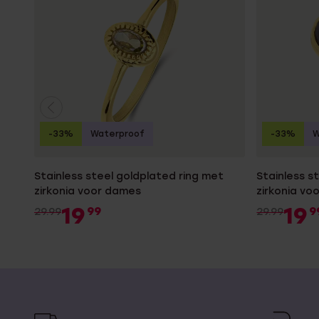
-33%
Waterproof
-33%
W
Stainless steel goldplated ring met
Stainless s
zirkonia voor dames
zirkonia vo
19
19
99
9
29.99
29.99