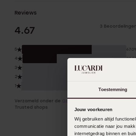
Reviews
3 Beoordelinge
4.67
5
67.0
4
33.
3
0.0
2
0.0
1
0.0
Toestemming
Verzameld onder de
Gebruiksvoorwaarden
van
Trusted shops
Jouw voorkeuren
Wij gebruiken altijd functio
communicatie naar jou makkel
internetgedrag binnen en bu