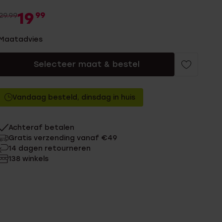
19
99
29.99
Maatadvies
Selecteer maat & bestel
Vandaag besteld, dinsdag in huis
Achteraf betalen
Gratis verzending vanaf €49
14 dagen retourneren
138 winkels