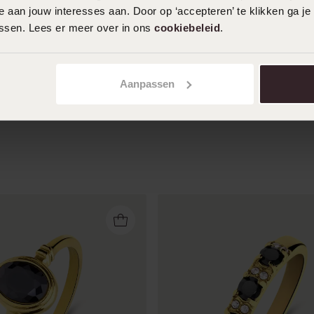
 aan jouw interesses aan. Door op ‘accepteren’ te klikken ga je
25-03-2024 - Arjenne H.
assen. Lees er meer over in ons
cookiebeleid
.
Kleiner dan op de foto verwacht maar
wel mooi klassiek ringetje
Aanpassen