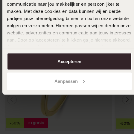
communicatie naar jou makkelijker en persoonlijker te
Ook leuk voor jou
maken. Met deze cookies en data kunnen wij en derde
partijen jouw internetgedrag binnen en buiten onze website
volgen en verzamelen. Hiermee passen wij en derden onze
website, advertenties en communicatie aan jouw interesses
aan. Door op ‘accepteren’ te klikken ga je hiermee akkoord.
Je kunt je voorkeuren altijd weer aanpassen. Lees er meer
over in ons
cookiebeleid
.
Accepteren
Aanpassen
1+1 gratis
-50%
-50%