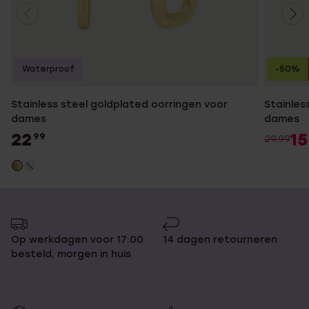
Waterproof
-50%
Stainless steel goldplated oorringen voor
Stainles
dames
dames
22
15
99
29.99
Op werkdagen voor 17:00
14 dagen retourneren
besteld, morgen in huis