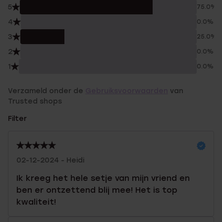
5
75.0%
4
0.0%
3
25.0%
2
0.0%
1
0.0%
Verzameld onder de
Gebruiksvoorwaarden
van
Trusted shops
Filter
02-12-2024 - Heidi
Ik kreeg het hele setje van mijn vriend en
ben er ontzettend blij mee! Het is top
kwaliteit!