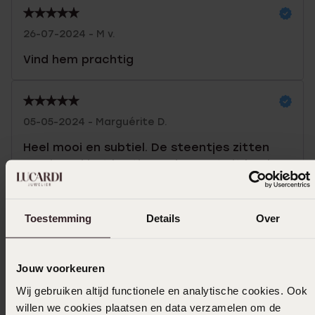
26-07-2024 - M v.
Vind hem prachtig
05-05-2024 - Marguérite D.
Heel mooi en subtiel. De steentjes zitten
mooi rond het hartje en de maat zit heel
goed.
Toon meer
Toestemming
Details
Over
Jouw voorkeuren
Selecteer maat & bestel
Wij gebruiken altijd functionele en analytische cookies. Ook
willen we cookies plaatsen en data verzamelen om de