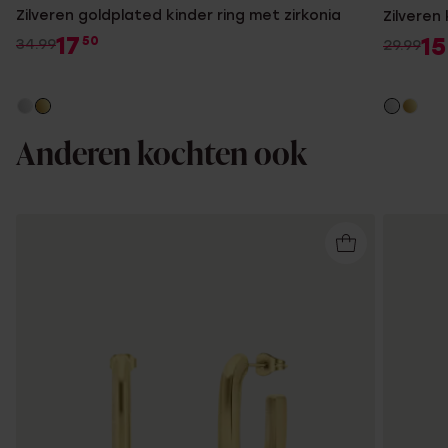
Zilveren goldplated kinder ring met zirkonia
Zilveren 
17
15
50
34.99
29.99
Anderen kochten ook