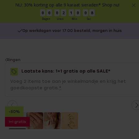
NU: 30% korting op alle 9 karaat sieraden* Shop nu!
0
0
0
2
1
0
0
7
Dagen
Uren
Min
Sec
Op werkdagen voor 17:00 besteld, morgen in huis
You
Ringen
are
Laatste kans: 1+1 gratis op alle SALE*
here:
Voeg 2 items toe aan je winkelmandje en krijg het
goedkoopste gratis.
*
-50%
1+1 gratis