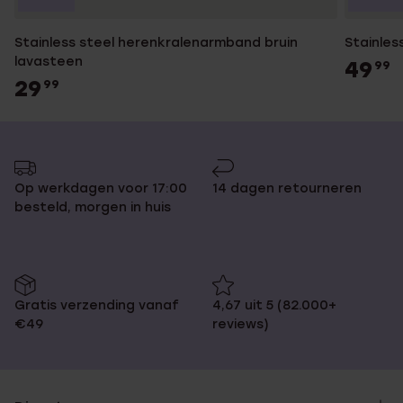
Stainless steel herenkralenarmband bruin
Stainles
lavasteen
49
99
29
99
Op werkdagen voor 17:00
14 dagen retourneren
besteld, morgen in huis
Gratis verzending vanaf
4,67 uit 5 (82.000+
€49
reviews)