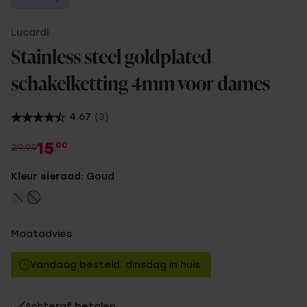
Lucardi
Stainless steel goldplated
schakelketting 4mm voor dames
4.67
(3)
15
00
29.99
Kleur sieraad:
Goud
Maatadvies
Vandaag besteld, dinsdag in huis
Achteraf betalen