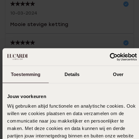
10-03-2024
Mooie stevige ketting
15-01-2024
Goede lengte en mooi van kleur.
Toestemming
Details
Over
Selecteer maat & bestel
Jouw voorkeuren
Wij gebruiken altijd functionele en analytische cookies. Ook
Ook leuk voor jou
willen we cookies plaatsen en data verzamelen om de
communicatie naar jou makkelijker en persoonlijker te
maken. Met deze cookies en data kunnen wij en derde
partijen jouw internetgedrag binnen en buiten onze website