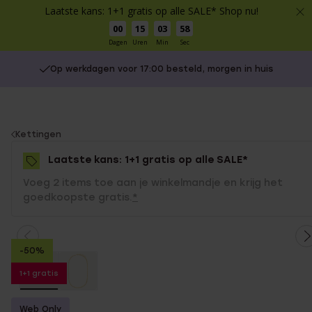
Laatste kans: 1+1 gratis op alle SALE* Shop nu!
00
15
03
58
Dagen
Uren
Min
Sec
Op werkdagen voor 17:00 besteld, morgen in huis
You
Kettingen
are
Laatste kans: 1+1 gratis op alle SALE*
here:
Voeg 2 items toe aan je winkelmandje en krijg het
goedkoopste gratis.
*
-50%
1+1 gratis
Web Only