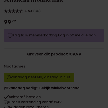
4.63
(30)
99
99
Krijg 10% memberkorting
Log in
of
meld je aan
99.99
Zonder memberkorting
Graveer dit product €9,99
89.99
Met memberkorting
Maatadvies
Vandaag besteld, dinsdag in huis
Vandaag nodig? Bekijk winkelvoorraad
Achteraf betalen
Gratis verzending vanaf €49
14 dagen retourneren