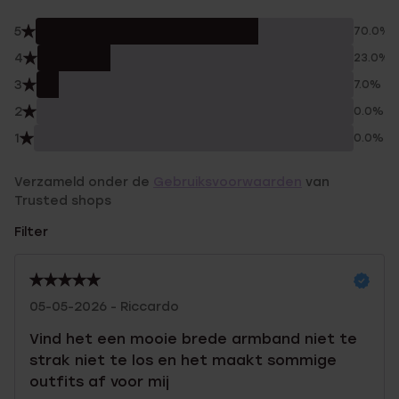
5
70.0%
4
23.0%
3
7.0%
2
0.0%
1
0.0%
Verzameld onder de
Gebruiksvoorwaarden
van
Trusted shops
Filter
05-05-2026 - Riccardo
Vind het een mooie brede armband niet te
strak niet te los en het maakt sommige
outfits af voor mij