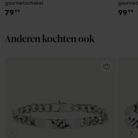
gourmetschakel
gourmet
79
99
99
99
Anderen kochten ook