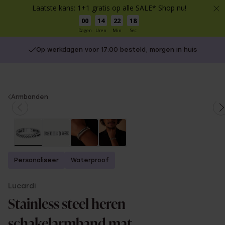
Laatste kans: 1+1 gratis op alle SALE* Shop nu!
00
14
22
18
Dagen
Uren
Min
Sec
Op werkdagen voor 17:00 besteld, morgen in huis
You
Armbanden
are
here:
Personaliseer
Waterproof
Lucardi
Stainless steel heren
schakelarmband mat