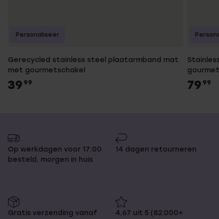
Personaliseer
Persona
Gerecycled stainless steel plaatarmband mat
Stainles
met gourmetschakel
gourmet
39
79
99
99
Op werkdagen voor 17:00
14 dagen retourneren
besteld, morgen in huis
Gratis verzending vanaf
4,67 uit 5 (82.000+