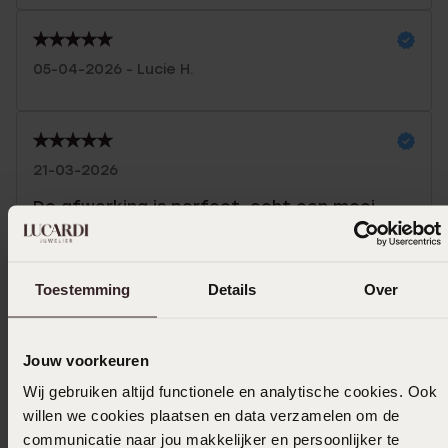
05-04-2026 - Lucie H.
21-03-2026
De afwerking is perfect, echt een mooi
sieraad.
Toon meer
Toestemming
Details
Over
Jouw voorkeuren
Selecteer maat & bestel
Wij gebruiken altijd functionele en analytische cookies. Ook
willen we cookies plaatsen en data verzamelen om de
Ook leuk voor jou
communicatie naar jou makkelijker en persoonlijker te