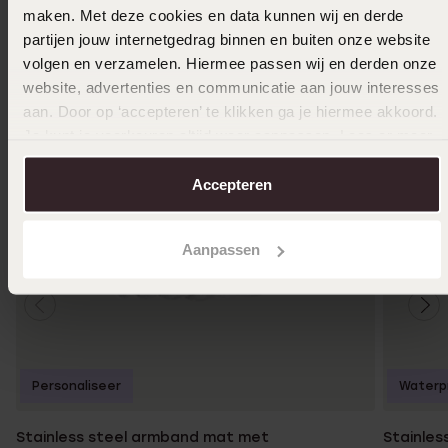
maken. Met deze cookies en data kunnen wij en derde
partijen jouw internetgedrag binnen en buiten onze website
volgen en verzamelen. Hiermee passen wij en derden onze
website, advertenties en communicatie aan jouw interesses
aan. Door op ‘accepteren’ te klikken ga je hiermee akkoord.
Je kunt je voorkeuren altijd weer aanpassen. Lees er meer
over in ons
cookiebeleid
.
Accepteren
Aanpassen
Personaliseer
Waterp
Stainless steel armband mat met
Stainles