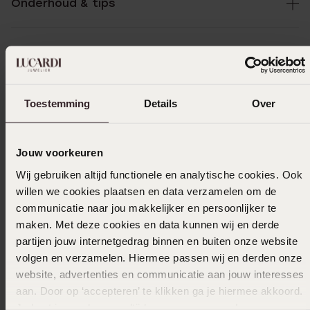
Onderhoud & tips
Specificaties
Bezorging & retourneren
Toestemming
Details
Over
Jouw voorkeuren
Selecteer maat & bestel
Wij gebruiken altijd functionele en analytische cookies. Ook
willen we cookies plaatsen en data verzamelen om de
Ook leuk voor jou
communicatie naar jou makkelijker en persoonlijker te
maken. Met deze cookies en data kunnen wij en derde
partijen jouw internetgedrag binnen en buiten onze website
volgen en verzamelen. Hiermee passen wij en derden onze
Anderen kochten ook
website, advertenties en communicatie aan jouw interesses
aan. Door op ‘accepteren’ te klikken ga je hiermee akkoord.
Je kunt je voorkeuren altijd weer aanpassen. Lees er meer