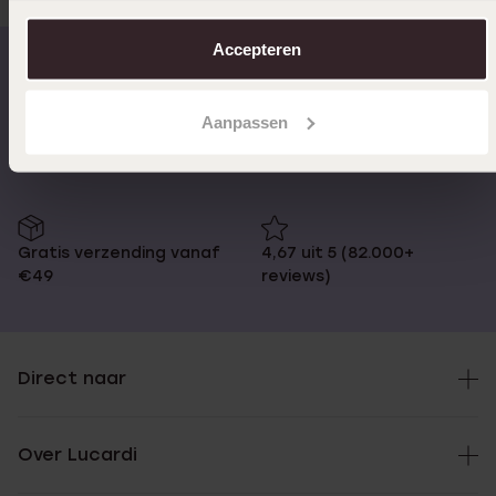
over in ons
cookiebeleid
.
Accepteren
Op werkdagen voor 17:00
14 dagen retourneren
Aanpassen
besteld, morgen in huis
Gratis verzending vanaf
4,67 uit 5 (82.000+
€49
reviews)
Direct naar
Over Lucardi