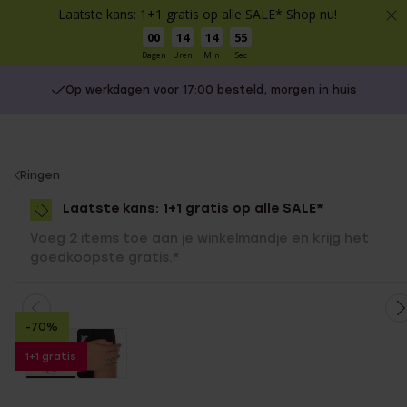
Laatste kans: 1+1 gratis op alle SALE* Shop nu!
00
14
14
55
Dagen
Uren
Min
Sec
Op werkdagen voor 17:00 besteld, morgen in huis
You
Ringen
are
Laatste kans: 1+1 gratis op alle SALE*
here:
Voeg 2 items toe aan je winkelmandje en krijg het
goedkoopste gratis.
*
-70%
1+1 gratis