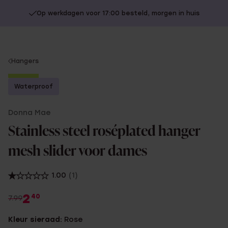
Op werkdagen voor 17:00 besteld, morgen in huis
You
Hangers
are
-70%
here:
Waterproof
Donna Mae
Stainless steel roséplated hanger
mesh slider voor dames
1.00
(1)
2
40
7.99
Kleur sieraad:
Rose