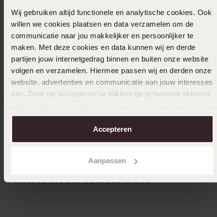
Wij gebruiken altijd functionele en analytische cookies. Ook
12-02-2024 - N v.
willen we cookies plaatsen en data verzamelen om de
communicatie naar jou makkelijker en persoonlijker te
Paste niet en dat staat nergens op uw site
maken. Met deze cookies en data kunnen wij en derde
aangegeven.
partijen jouw internetgedrag binnen en buiten onze website
volgen en verzamelen. Hiermee passen wij en derden onze
website, advertenties en communicatie aan jouw interesses
aan. Door op ‘accepteren’ te klikken ga je hiermee akkoord.
Uitverkocht
Je kunt je voorkeuren altijd weer aanpassen. Lees er meer
over in ons
cookiebeleid
.
Ook leuk voor jou
Accepteren
Aanpassen
Anderen kochten ook