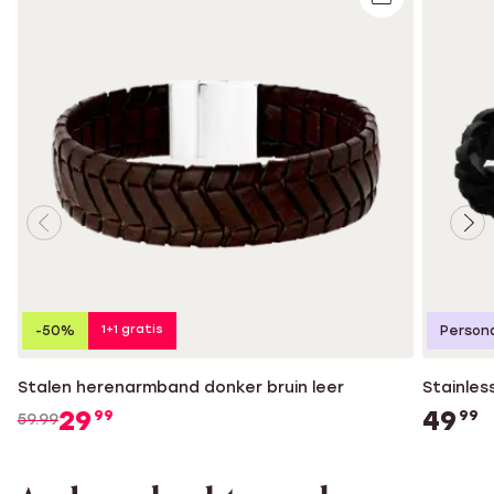
1+1 gratis
-50%
Persona
Stalen herenarmband donker bruin leer
Stainles
29
49
99
99
59.99