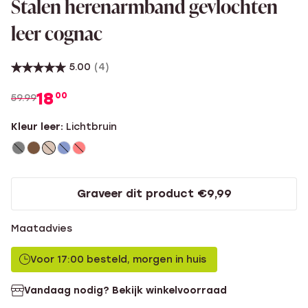
Stalen herenarmband gevlochten
leer cognac
5.00
(4)
18
00
59.99
Kleur leer:
Lichtbruin
Graveer dit product €9,99
Maatadvies
Voor 17:00 besteld, morgen in huis
Vandaag nodig? Bekijk winkelvoorraad