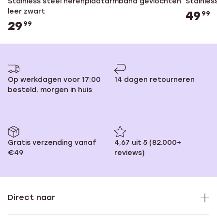
Stainless steel herenplaatarmband gevlochten
Stainles
leer zwart
49
99
29
99
Op werkdagen voor 17:00
14 dagen retourneren
besteld, morgen in huis
Gratis verzending vanaf
4,67 uit 5 (82.000+
€49
reviews)
Direct naar