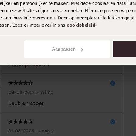
ijker en persoonlijker te maken. Met deze cookies en data kunn
iten onze website volgen en verzamelen. Hiermee passen wij en 
 aan jouw interesses aan. Door op ‘accepteren’ te klikken ga je
assen. Lees er meer over in ons
cookiebeleid
.
n
Filter
Aanpassen
0%
28-01-2025 - Nannie v.
%
Prima product !
%
%
%
03-08-2024 - Wilma
Leuk en stoer
31-05-2024 - Jose v.