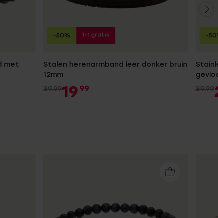
1+1 gratis
-50%
-5
d met
Stalen herenarmband leer donker bruin
Stain
12mm
gevloc
19
99
39.99
39.99