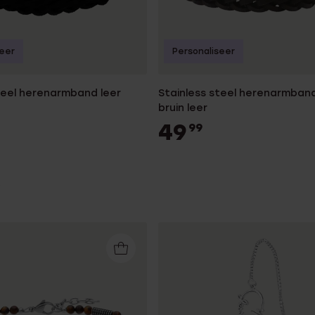
seer
Personaliseer
teel herenarmband leer
Stainless steel herenarmban
bruin leer
49
99