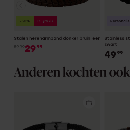
1+1 gratis
-50%
Personali
Stalen herenarmband donker bruin leer
Stainless s
zwart
29
99
59.99
49
99
Anderen kochten ook