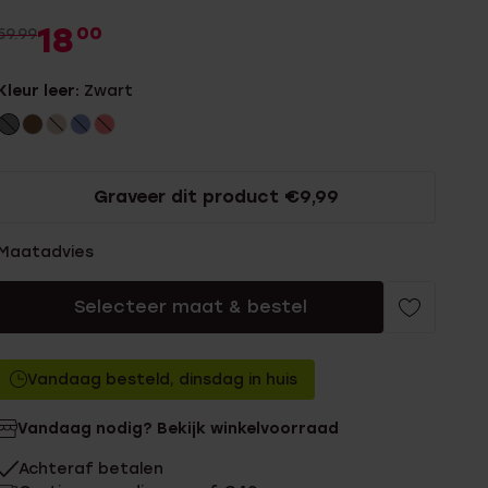
18
00
59.99
Kleur leer:
Zwart
Graveer dit product €9,99
Maatadvies
Selecteer maat & bestel
Vandaag besteld, dinsdag in huis
Vandaag nodig? Bekijk winkelvoorraad
Achteraf betalen