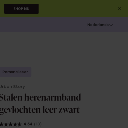
SHOP NU
 schieten
Nederlands
Personaliseer
Urban Story
Stalen herenarmband
gevlochten leer zwart
4.54
(13)