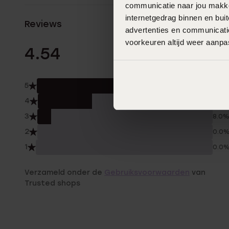
communicatie naar jou makkel
internetgedrag binnen en bu
Reviews
advertenties en communicatie
voorkeuren altijd weer aanp
13 Beoordelinge
4.54
5
62.
4
31.0
3
8.0
2
0.0
1
0.0
Verzameld onder de
Gebruiksvoorwaarden
van
Trusted shops