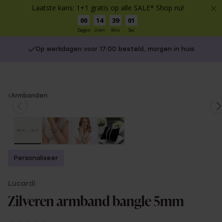
Laatste kans: 1+1 gratis op alle SALE* Shop nu!
00
14
39
01
Dagen
Uren
Min
Sec
Op werkdagen voor 17:00 besteld, morgen in huis
You
Armbanden
are
here:
Personaliseer
Lucardi
Zilveren armband bangle 5mm