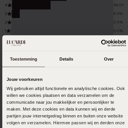
4
38.0%
3
8.0%
2
0.0%
1
0.0%
Verzameld onder de
Gebruiksvoorwaarden
van
Trusted shops
Toestemming
Details
Over
Filter
Jouw voorkeuren
07-04-2026 - Wil S.
Wij gebruiken altijd functionele en analytische cookies. Ook
willen we cookies plaatsen en data verzamelen om de
Prijs kwaliteit verhouding is goed.De
communicatie naar jou makkelijker en persoonlijker te
armband is wel kwetsbaar maar als je er
maken. Met deze cookies en data kunnen wij en derde
voorzichtig mee omgaat is het een Prima
partijen jouw internetgedrag binnen en buiten onze website
armband.
volgen en verzamelen. Hiermee passen wij en derden onze