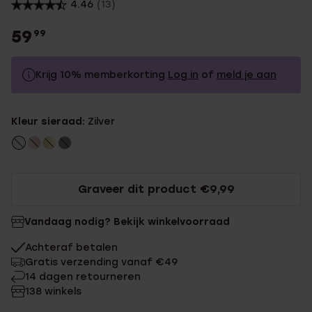
4.46
(13)
59
99
Krijg 10% memberkorting
Log in
of
meld je aan
59.99
Zonder memberkorting
Kleur sieraad:
Zilver
53.99
Met memberkorting
Graveer dit product €9,99
Vandaag nodig? Bekijk winkelvoorraad
Achteraf betalen
Gratis verzending vanaf €49
14 dagen retourneren
138 winkels