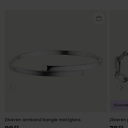
Duurza
Zilveren armband bangle mat/glans
Zilveren
99
99