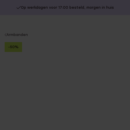
Op werkdagen voor 17:00 besteld, morgen in huis
You
Armbanden
are
-50%
here: