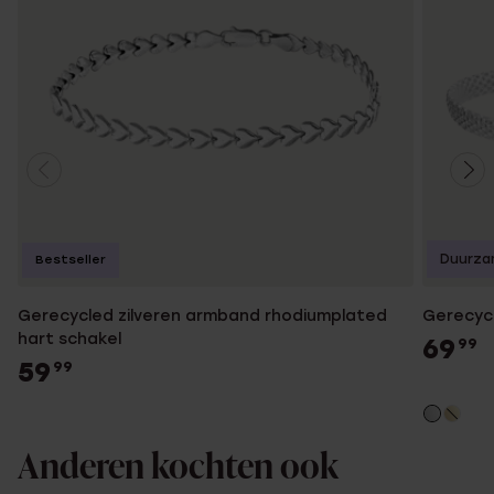
Duurza
Bestseller
Gerecycled zilveren armband rhodiumplated
Gerecycl
hart schakel
69
99
59
99
Anderen kochten ook