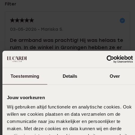
Filter
03-05-2026 - Mariska S.
De armband was prachtig! Hij was helaas te
ruim. In de winkel in Groningen hebben ze er
alles aan gedaan om ons toch een andere
te kunnen geven. Helaas niet dezelfde,
maar toch een geweldig mooie armband! De
Toestemming
Details
Over
service was echt prima! De dames regelden
de retour en de nieuwe armband in een
handomdraai ook al was de eerste online
Jouw voorkeuren
gekocht. Hulde voor de dames!
Wij gebruiken altijd functionele en analytische cookies. Ook
willen we cookies plaatsen en data verzamelen om de
communicatie naar jou makkelijker en persoonlijker te
17-12-2025
maken. Met deze cookies en data kunnen wij en derde