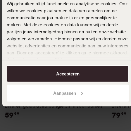
Wij gebruiken altijd functionele en analytische cookies. Ook
willen we cookies plaatsen en data verzamelen om de
communicatie naar jou makkelijker en persoonlijker te
maken. Met deze cookies en data kunnen wij en derde
partijen jouw internetgedrag binnen en buiten onze website
volgen en verzamelen. Hiermee passen wij en derden onze
website, advertenties en communicatie aan jouw interesses
aan. Door op ‘accepteren’ te klikken ga je hiermee akkoord.
Je kunt je voorkeuren altijd weer aanpassen. Lees er meer
over in ons
cookiebeleid
.
Accepteren
Bestseller
Bestsel
Aanpassen
Zilveren goldplated bangle 3mm voor dames
Zilveren
59
79
99
99