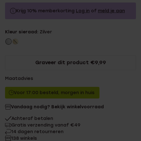
Krijg 10% memberkorting
Log in
of
meld je aan
69.99
Zonder memberkorting
Kleur sieraad:
Zilver
62.99
Met memberkorting
Graveer dit product €9,99
Maatadvies
Voor 17:00 besteld, morgen in huis
Vandaag nodig? Bekijk winkelvoorraad
Achteraf betalen
Gratis verzending vanaf €49
14 dagen retourneren
138 winkels