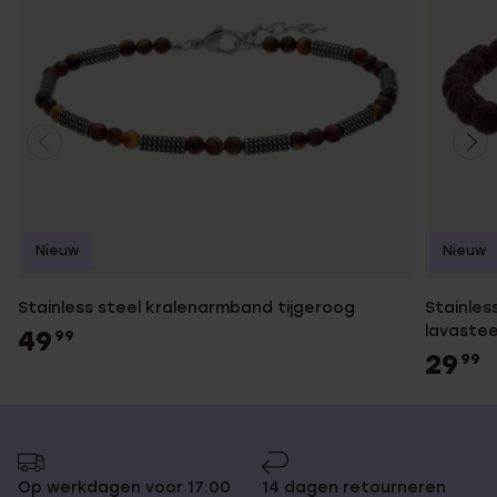
Nieuw
Nieuw
Stainless steel kralenarmband tijgeroog
Stainles
lavaste
49
99
29
99
Op werkdagen voor 17:00
14 dagen retourneren