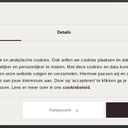
Details
nele en analytische cookies. Ook willen we cookies plaatsen en 
n
Filter
ijker en persoonlijker te maken. Met deze cookies en data kunn
iten onze website volgen en verzamelen. Hiermee passen wij en 
 aan jouw interesses aan. Door op ‘accepteren’ te klikken ga je
assen. Lees er meer over in ons
cookiebeleid
.
%
17-01-2026 - Karmen Z.
0%
%
Aanpassen
%
04-07-2025 - Marja
%