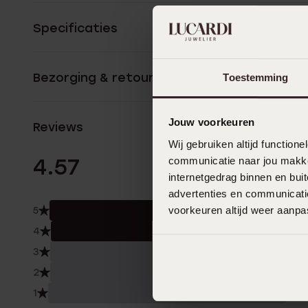
Specificaties
Bezorging & retourneren
Toestemming
Jouw voorkeuren
Reviews
Wij gebruiken altijd functio
7 Beoordelinge
4.57
communicatie naar jou makkel
internetgedrag binnen en bu
advertenties en communicatie
voorkeuren altijd weer aanp
5
57.0
4
43.
3
0.0
2
0.0
1
0.0