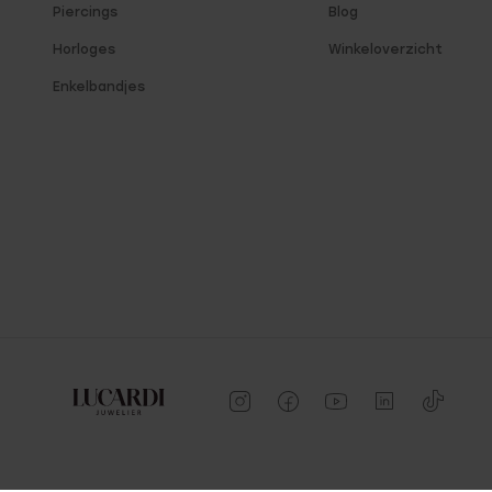
Piercings
Blog
Horloges
Winkeloverzicht
Enkelbandjes