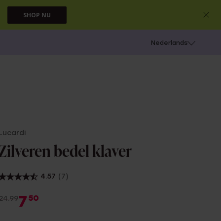
SHOP NU
 schieten
Nederlands
Lucardi
Zilveren bedel klaver
4.57
(7)
7
50
24.99