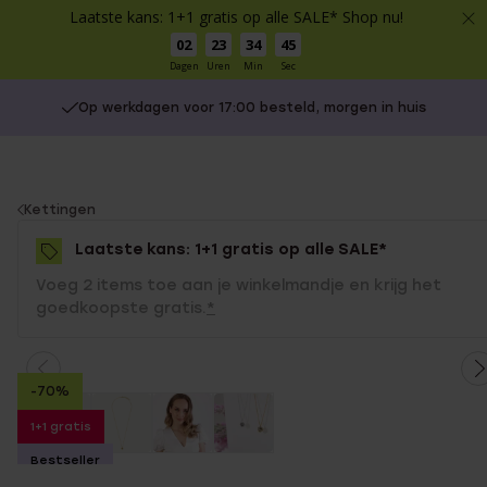
Laatste kans: 1+1 gratis op alle SALE* Shop nu!
02
23
34
45
Dagen
Uren
Min
Sec
Op werkdagen voor 17:00 besteld, morgen in huis
You
Kettingen
are
Laatste kans: 1+1 gratis op alle SALE*
here:
Voeg 2 items toe aan je winkelmandje en krijg het
goedkoopste gratis.
*
-70%
1+1 gratis
Bestseller