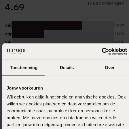
13 Beoordelingen
4.69
5
69.0%
4
31.0%
3
0.0%
2
0.0%
1
0.0%
Toestemming
Details
Over
Verzameld onder de
Gebruiksvoorwaarden
van
Trusted shops
Jouw voorkeuren
Filter
Wij gebruiken altijd functionele en analytische cookies. Ook
willen we cookies plaatsen en data verzamelen om de
communicatie naar jou makkelijker en persoonlijker te
15-02-2026 - A D.
maken. Met deze cookies en data kunnen wij en derde
partijen jouw internetgedrag binnen en buiten onze website