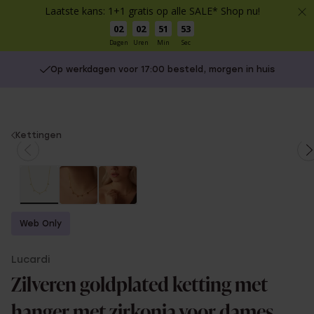
Laatste kans: 1+1 gratis op alle SALE* Shop nu!
02
02
51
53
Dagen
Uren
Min
Sec
Op werkdagen voor 17:00 besteld, morgen in huis
You
Kettingen
are
here:
Web Only
Lucardi
Zilveren goldplated ketting met
hanger met zirkonia voor dames