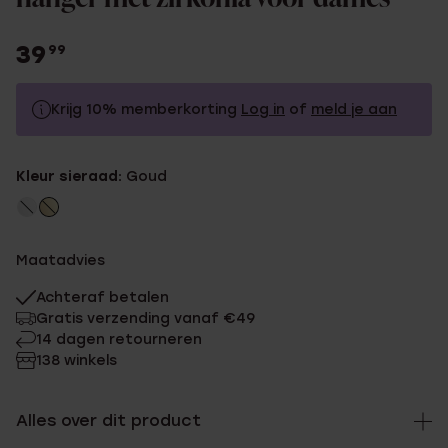
39
99
Krijg 10% memberkorting
Log in
of
meld je aan
39.99
Zonder memberkorting
Kleur sieraad:
Goud
35.99
Met memberkorting
Maatadvies
Achteraf betalen
Gratis verzending vanaf €49
14 dagen retourneren
138 winkels
Alles over dit product