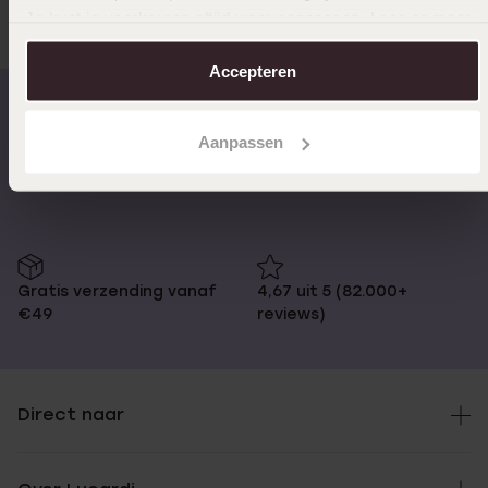
Je kunt je voorkeuren altijd weer aanpassen. Lees er meer
over in ons
cookiebeleid
.
Accepteren
Aanpassen
Op werkdagen voor 17:00
14 dagen retourneren
besteld, morgen in huis
Gratis verzending vanaf
4,67 uit 5 (82.000+
€49
reviews)
Direct naar