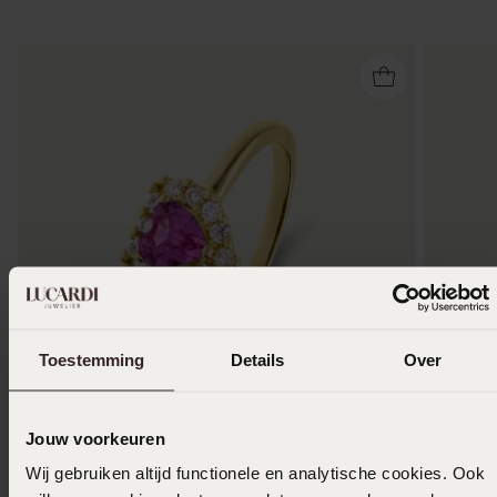
Toestemming
Details
Over
1+1 gratis
-50%
-50%
Jouw voorkeuren
Zilveren goldplated kinder ring met zirkonia
Zilveren 
Wij gebruiken altijd functionele en analytische cookies. Ook