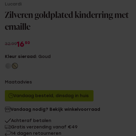
Lucardi
Zilveren goldplated kinderring met
emaille
16
50
32.99
Kleur sieraad:
Goud
Maatadvies
Vandaag besteld, dinsdag in huis
Vandaag nodig? Bekijk winkelvoorraad
Achteraf betalen
Gratis verzending vanaf €49
14 dagen retourneren