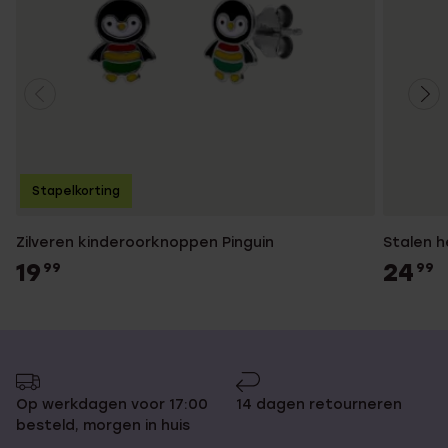
Stapelkorting
Zilveren kinderoorknoppen Pinguin
Stalen h
19
24
99
99
Op werkdagen voor 17:00
14 dagen retourneren
besteld, morgen in huis