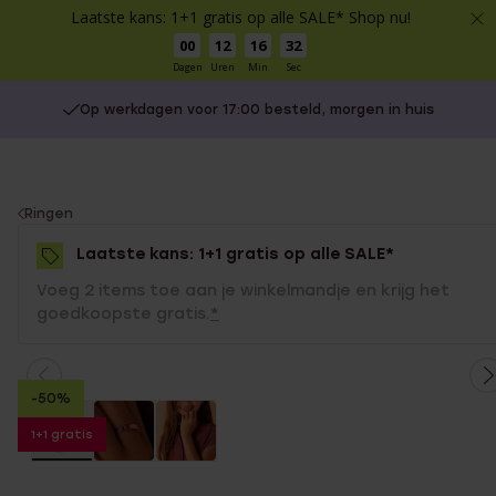
Laatste kans: 1+1 gratis op alle SALE* Shop nu!
00
12
16
32
Dagen
Uren
Min
Sec
Op werkdagen voor 17:00 besteld, morgen in huis
You
Ringen
are
Laatste kans: 1+1 gratis op alle SALE*
here:
Voeg 2 items toe aan je winkelmandje en krijg het
goedkoopste gratis.
*
-50%
1+1 gratis