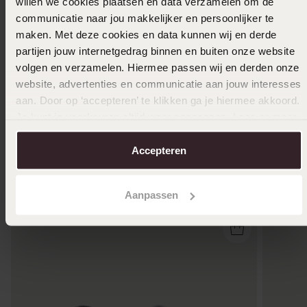
17
12
willen we cookies plaatsen en data verzamelen om de
50
34.99
24.99
communicatie naar jou makkelijker en persoonlijker te
maken. Met deze cookies en data kunnen wij en derde
partijen jouw internetgedrag binnen en buiten onze website
volgen en verzamelen. Hiermee passen wij en derden onze
website, advertenties en communicatie aan jouw interesses
aan. Door op ‘accepteren’ te klikken ga je hiermee akkoord.
Je kunt je voorkeuren altijd weer aanpassen. Lees er meer
over in ons
cookiebeleid
.
Accepteren
Anderen kochten ook
Aanpassen