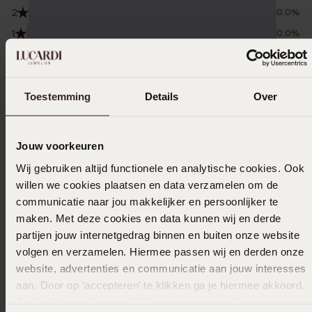
2
0.0%
1
0.0%
Verzameld onder de
Gebruiksvoorwaarden
van
Trusted shops
Toestemming
Details
Over
Filter
Jouw voorkeuren
14-12-2024 - Brugman
Wij gebruiken altijd functionele en analytische cookies. Ook
willen we cookies plaatsen en data verzamelen om de
communicatie naar jou makkelijker en persoonlijker te
maken. Met deze cookies en data kunnen wij en derde
partijen jouw internetgedrag binnen en buiten onze website
10-09-2024 - P F.
volgen en verzamelen. Hiermee passen wij en derden onze
website, advertenties en communicatie aan jouw interesses
aan. Door op ‘accepteren’ te klikken ga je hiermee akkoord.
Je kunt je voorkeuren altijd weer aanpassen. Lees er meer
14-08-2024 - Maris V.