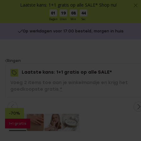
Laatste kans: 1+1 gratis op alle SALE* Shop nu!
01
19
08
44
Dagen
Uren
Min
Sec
Op werkdagen voor 17:00 besteld, morgen in huis
You
Ringen
are
Laatste kans: 1+1 gratis op alle SALE*
here:
Voeg 2 items toe aan je winkelmandje en krijg het
goedkoopste gratis.
*
-70%
1+1 gratis