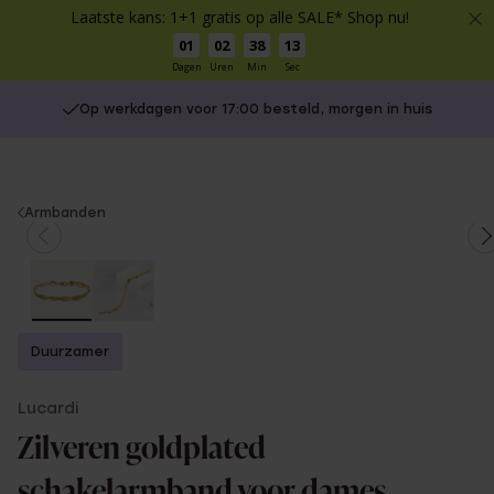
Laatste kans: 1+1 gratis op alle SALE* Shop nu!
01
02
38
13
Dagen
Uren
Min
Sec
Op werkdagen voor 17:00 besteld, morgen in huis
You
Armbanden
are
here:
Duurzamer
Lucardi
Zilveren goldplated
schakelarmband voor dames