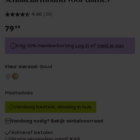
4.60
(25)
79
99
Krijg 10% memberkorting
Log in
of
meld je aan
79.99
Zonder memberkorting
Kleur sieraad:
Goud
71.99
Met memberkorting
Maatadvies
Vandaag besteld, dinsdag in huis
Vandaag nodig? Bekijk winkelvoorraad
Achteraf betalen
Gratis verzending vanaf €49