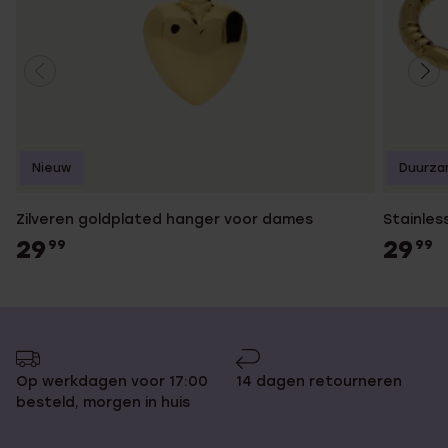
Nieuw
Duurza
Zilveren goldplated hanger voor dames
Stainles
29
29
99
99
Op werkdagen voor 17:00
14 dagen retourneren
besteld, morgen in huis