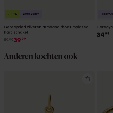
Bestseller
-33%
Duurza
Gerecycled zilveren armband rhodiumplated
Gerecycl
hart schakel
34
99
39
99
59.99
Anderen kochten ook