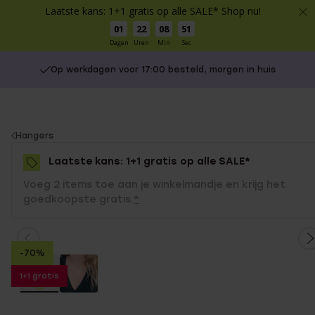
Laatste kans: 1+1 gratis op alle SALE* Shop nu!
01
22
08
50
Dagen
Uren
Min
Sec
Op werkdagen voor 17:00 besteld, morgen in huis
You
Hangers
are
Laatste kans: 1+1 gratis op alle SALE*
here:
Voeg 2 items toe aan je winkelmandje en krijg het
goedkoopste gratis.
*
-70%
1+1 gratis