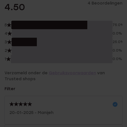
4 Beoordelingen
4.50
5
75.0%
4
0.0%
3
25.0%
2
0.0%
1
0.0%
Verzameld onder de
Gebruiksvoorwaarden
van
Trusted shops
Filter
20-01-2025 - Manijeh