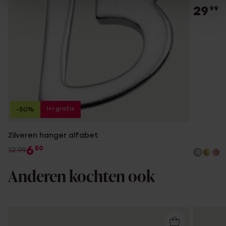
29
99
1+1 gratis
-50%
Zilveren hanger alfabet
6
50
12.99
Anderen kochten ook