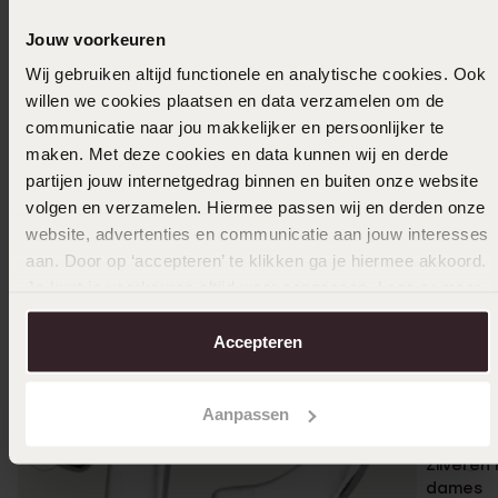
Jouw voorkeuren
Wij gebruiken altijd functionele en analytische cookies. Ook
willen we cookies plaatsen en data verzamelen om de
communicatie naar jou makkelijker en persoonlijker te
maken. Met deze cookies en data kunnen wij en derde
partijen jouw internetgedrag binnen en buiten onze website
volgen en verzamelen. Hiermee passen wij en derden onze
website, advertenties en communicatie aan jouw interesses
aan. Door op ‘accepteren’ te klikken ga je hiermee akkoord.
Je kunt je voorkeuren altijd weer aanpassen. Lees er meer
over in ons
cookiebeleid
.
Accepteren
Bestsel
Aanpassen
Zilveren
dames