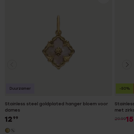
Duurzamer
-50%
Stainless steel goldplated hanger bloem voor
Stainles
dames
met zirk
12
15
99
29.99