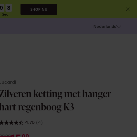
0
7
SHOP NU
Sec
 schieten
Nederlands
Lucardi
Zilveren ketting met hanger
hart regenboog K3
4.75
(4)
00
29.99