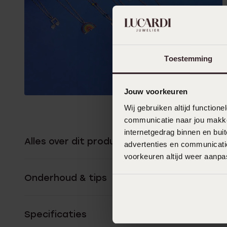
Toestemming
Jouw voorkeuren
Wij gebruiken altijd functio
communicatie naar jou makkel
internetgedrag binnen en bu
Alles over dit product
advertenties en communicatie
voorkeuren altijd weer aanp
Onderhoud & tips
Specificaties