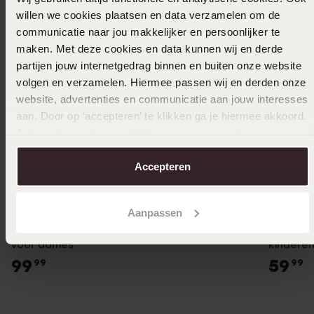
willen we cookies plaatsen en data verzamelen om de
communicatie naar jou makkelijker en persoonlijker te
maken. Met deze cookies en data kunnen wij en derde
partijen jouw internetgedrag binnen en buiten onze website
volgen en verzamelen. Hiermee passen wij en derden onze
website, advertenties en communicatie aan jouw interesses
aan. Door op ‘accepteren’ te klikken ga je hiermee akkoord.
Je kunt je voorkeuren altijd weer aanpassen. Lees er meer
over in ons
cookiebeleid
.
Accepteren
Personaliseer
Bestsel
Aanpassen
Zilveren roséplated naamketting met hanger
Stainles
voor dames
kindere
99
59
99
99