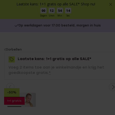
Laatste kans: 1+1 gratis op alle SALE* Shop nu!
00
12
54
14
Dagen
Uren
Min
Sec
Op werkdagen voor 17:00 besteld, morgen in huis
You
Oorbellen
are
Laatste kans: 1+1 gratis op alle SALE*
here:
Voeg 2 items toe aan je winkelmandje en krijg het
goedkoopste gratis.
*
-50%
1+1 gratis