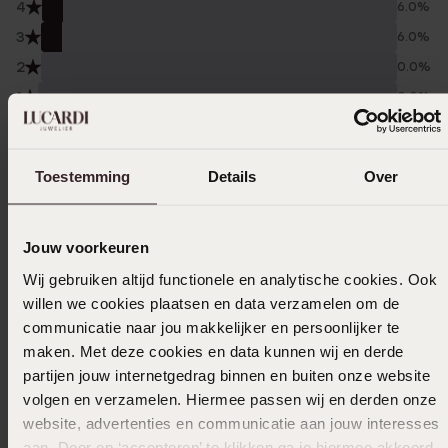
4
6.0%
3
6.0%
2
0.0%
1
0.0%
Verzameld onder de
Gebruiksvoorwaarden
van
Trusted shops
Toestemming
Details
Over
Filter
Jouw voorkeuren
Wij gebruiken altijd functionele en analytische cookies. Ook
29-07-2026 - Fatima S.
willen we cookies plaatsen en data verzamelen om de
communicatie naar jou makkelijker en persoonlijker te
maken. Met deze cookies en data kunnen wij en derde
partijen jouw internetgedrag binnen en buiten onze website
20-02-2026 - Sharon
volgen en verzamelen. Hiermee passen wij en derden onze
website, advertenties en communicatie aan jouw interesses
Op en top classy unicorn
aan. Door op ‘accepteren’ te klikken ga je hiermee akkoord.