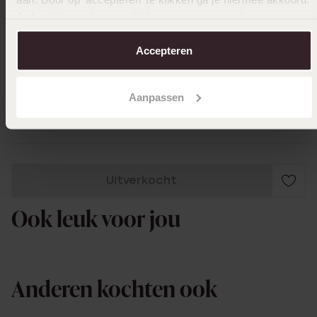
Je kunt je voorkeuren altijd weer aanpassen. Lees er meer
over in ons
cookiebeleid
.
14-02-2026 - Sonia V.
Accepteren
Helemaal mooi
Aanpassen
Toon meer
Uitverkocht
Ook leuk voor jou
Anderen kochten ook