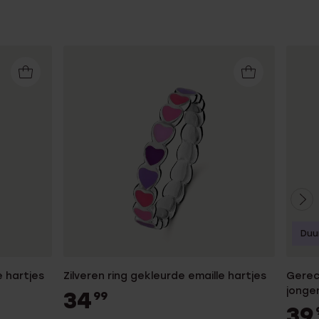
Duu
e hartjes
Zilveren ring gekleurde emaille hartjes
Gerecy
jonge
34
99
39