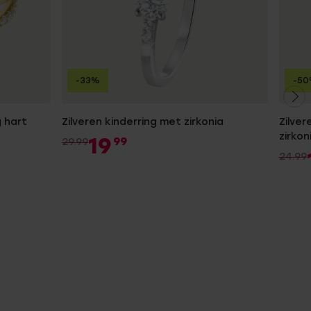
-33%
-5
g hart
Zilveren kinderring met zirkonia
Zilver
zirkon
19
99
29.99
24.99