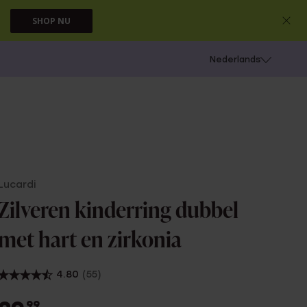
SHOP NU
 schieten
Nederlands
Lucardi
Zilveren kinderring dubbel
met hart en zirkonia
4.80
(55)
99