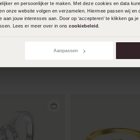
ijker en persoonlijker te maken. Met deze cookies en data kunn
met steentjes. Heel schattig. Voor mijn
iten onze website volgen en verzamelen. Hiermee passen wij en 
dochter van 7. Leuk dat die 2 ringen
 aan jouw interesses aan. Door op ‘accepteren’ te klikken ga je
heeft in 1.
assen. Lees er meer over in ons
cookiebeleid
.
Toon meer
Aanpassen