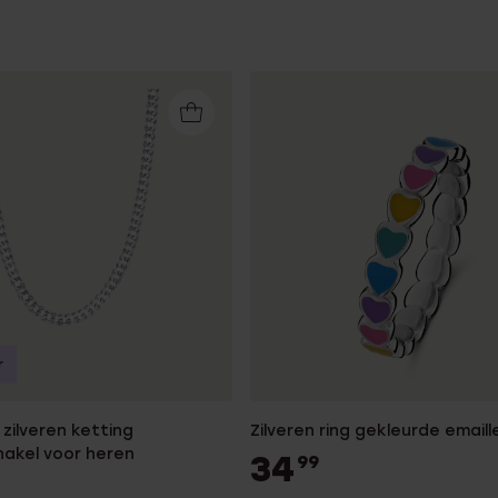
r
zilveren ketting
Zilveren ring gekleurde emaill
akel voor heren
34
99