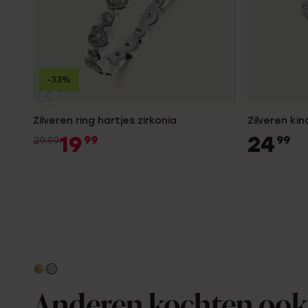
-33%
Zilveren ring hartjes zirkonia
Zilveren kin
19
24
99
99
29.99