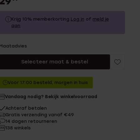
29
Krijg 10% memberkorting
Log in
of
meld je
aan
29.99
Zonder memberkorting
Maatadvies
26.99
Met memberkorting
Selecteer maat & bestel
Voor 17:00 besteld, morgen in huis
Vandaag nodig? Bekijk winkelvoorraad
Achteraf betalen
Gratis verzending vanaf €49
14 dagen retourneren
138 winkels