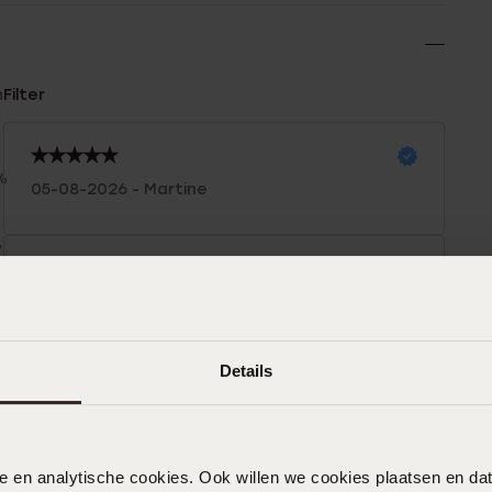
n
Filter
%
05-08-2026 - Martine
%
%
18-06-2026 - Esther
%
Heel mooi en goed geholpen
Details
12-06-2026 - Colinda B.
nele en analytische cookies. Ook willen we cookies plaatsen en 
Mooie stevig kinderring. Fijn afgewerkt