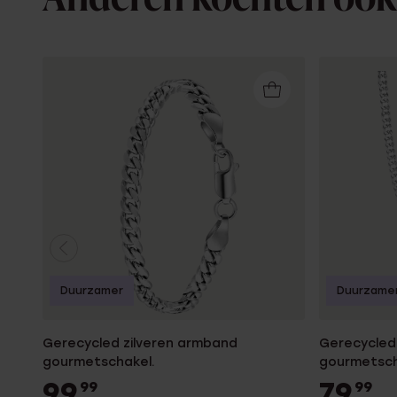
Anderen kochten ook
Duurzamer
Duurzame
Gerecycled zilveren armband
Gerecycled 
gourmetschakel.
gourmetsch
99
79
99
99