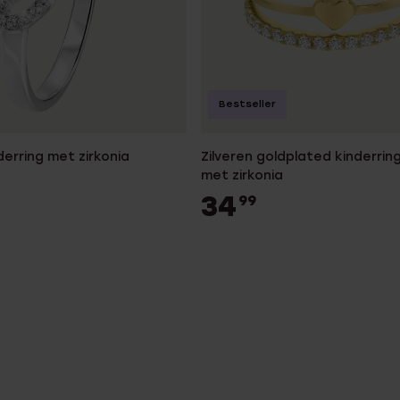
Bestseller
derring met zirkonia
Zilveren goldplated kinderrin
met zirkonia
34
99