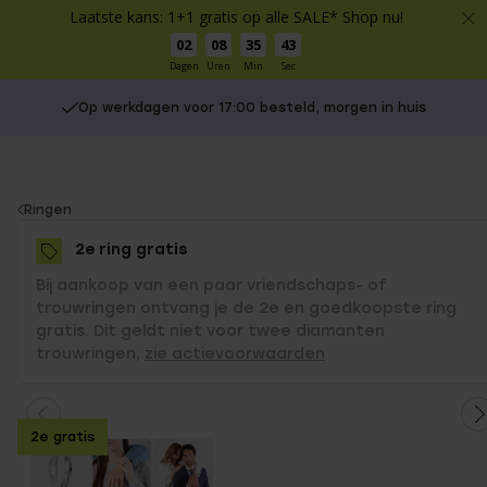
Laatste kans: 1+1 gratis op alle SALE* Shop nu!
02
08
35
42
Dagen
Uren
Min
Sec
Op werkdagen voor 17:00 besteld, morgen in huis
You
Ringen
are
2e ring gratis
here:
Bij aankoop van een paar vriendschaps- of
trouwringen ontvang je de 2e en goedkoopste ring
gratis. Dit geldt niet voor twee diamanten
trouwringen,
zie actievoorwaarden
2e gratis