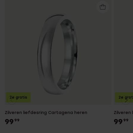
2e gratis
2e grat
Zilveren liefdesring Cartagena heren
Zilveren
99
99
99
99