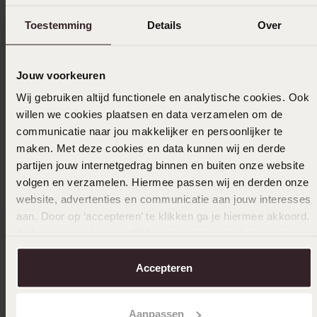
Ook leuk voor jou
Toestemming
Details
Over
Jouw voorkeuren
Wij gebruiken altijd functionele en analytische cookies. Ook
willen we cookies plaatsen en data verzamelen om de
communicatie naar jou makkelijker en persoonlijker te
maken. Met deze cookies en data kunnen wij en derde
partijen jouw internetgedrag binnen en buiten onze website
volgen en verzamelen. Hiermee passen wij en derden onze
website, advertenties en communicatie aan jouw interesses
aan. Door op ‘accepteren’ te klikken ga je hiermee akkoord.
Je kunt je voorkeuren altijd weer aanpassen. Lees er meer
over in ons
cookiebeleid
.
Accepteren
2e gratis
2e grat
Aanpassen