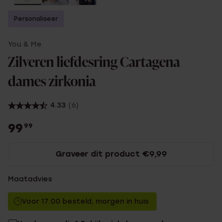
Personaliseer
You & Me
Zilveren liefdesring Cartagena
dames zirkonia
4.33
(6)
99
99
Graveer dit product €9,99
Maatadvies
Voor 17:00 besteld, morgen in huis