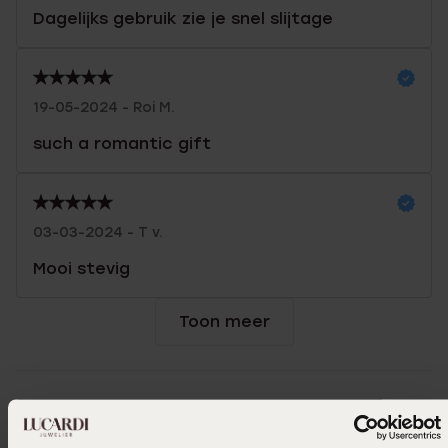
Dagelijks gebruik zie je snel slijtage
19-05-2024 - Roi M.
such a romantic gift
03-03-2024 - T v.
Mooi stevig
Toon meer
Selecteer maat & bestel