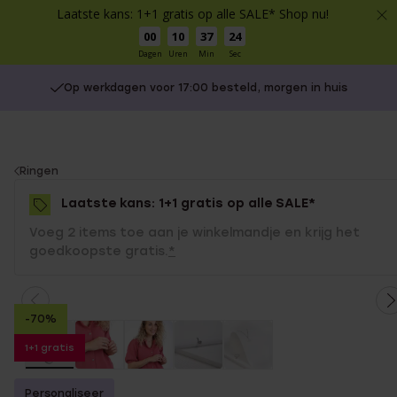
Laatste kans: 1+1 gratis op alle SALE* Shop nu!
00
10
37
24
Dagen
Uren
Min
Sec
Op werkdagen voor 17:00 besteld, morgen in huis
You
Ringen
are
Laatste kans: 1+1 gratis op alle SALE*
here:
Voeg 2 items toe aan je winkelmandje en krijg het
goedkoopste gratis.
*
-70%
1+1 gratis
Personaliseer