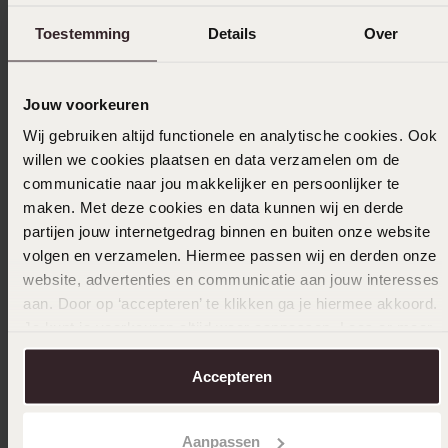
21-08-2025 - Aab Ruiter
Toestemming
Details
Over
Jouw voorkeuren
05-02-2025 - Grace D.
Wij gebruiken altijd functionele en analytische cookies. Ook
Het is ontzettend mooi afgewerkt en
willen we cookies plaatsen en data verzamelen om de
ontzettend leuk om aan mijn kleindochter
communicatie naar jou makkelijker en persoonlijker te
te geven.
maken. Met deze cookies en data kunnen wij en derde
partijen jouw internetgedrag binnen en buiten onze website
volgen en verzamelen. Hiermee passen wij en derden onze
Toon meer
website, advertenties en communicatie aan jouw interesses
aan. Door op ‘accepteren’ te klikken ga je hiermee akkoord.
Je kunt je voorkeuren altijd weer aanpassen. Lees er meer
over in ons
cookiebeleid
.
Selecteer maat & bestel
Accepteren
Ook leuk voor jou
Aanpassen