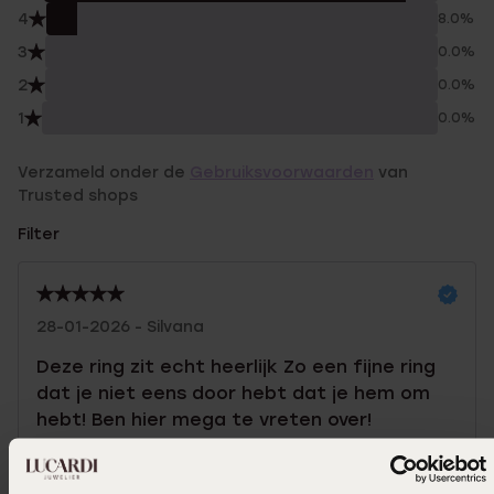
4
8.0%
3
0.0%
2
0.0%
1
0.0%
Verzameld onder de
Gebruiksvoorwaarden
van
Trusted shops
Filter
28-01-2026 - Silvana
Deze ring zit echt heerlijk Zo een fijne ring
dat je niet eens door hebt dat je hem om
hebt! Ben hier mega te vreten over!