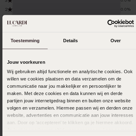
3
0.0%
2
0.0%
1
0.0%
Verzameld onder de
Gebruiksvoorwaarden
van
Trusted shops
Toestemming
Details
Over
Filter
Jouw voorkeuren
Wij gebruiken altijd functionele en analytische cookies. Ook
10-12-2025 - Corina B.
willen we cookies plaatsen en data verzamelen om de
communicatie naar jou makkelijker en persoonlijker te
maken. Met deze cookies en data kunnen wij en derde
partijen jouw internetgedrag binnen en buiten onze website
05-02-2025 - Artie
volgen en verzamelen. Hiermee passen wij en derden onze
website, advertenties en communicatie aan jouw interesses
aan. Door op ‘accepteren’ te klikken ga je hiermee akkoord.
Je kunt je voorkeuren altijd weer aanpassen. Lees er meer