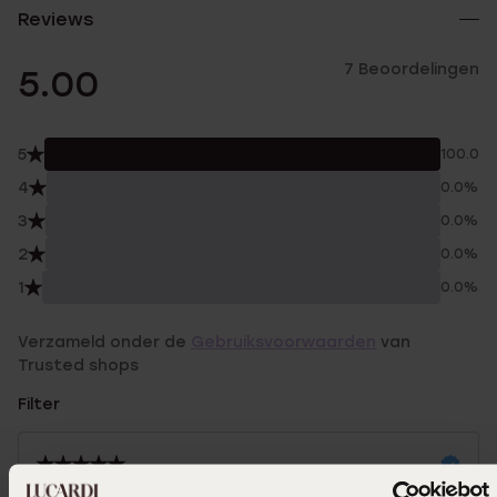
Reviews
7 Beoordelingen
5.00
5
100.0%
4
0.0%
3
0.0%
2
0.0%
1
0.0%
Verzameld onder de
Gebruiksvoorwaarden
van
Trusted shops
Filter