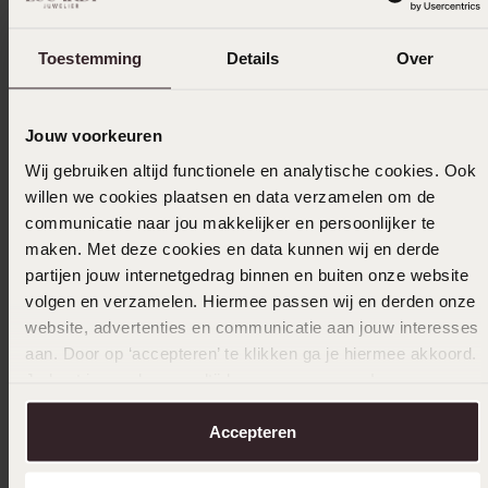
10-12-2025 - CN C.
Deze zilveren ring is echt een uitstekend
Toestemming
Details
Over
cadeau voor een ander of voor je zelf!
Jouw voorkeuren
19-02-2025 - R W.
Wij gebruiken altijd functionele en analytische cookies. Ook
willen we cookies plaatsen en data verzamelen om de
Erg mooie armband in de sale
communicatie naar jou makkelijker en persoonlijker te
maken. Met deze cookies en data kunnen wij en derde
partijen jouw internetgedrag binnen en buiten onze website
08-02-2025 - R W.
volgen en verzamelen. Hiermee passen wij en derden onze
website, advertenties en communicatie aan jouw interesses
Zeer te vreden
aan. Door op ‘accepteren’ te klikken ga je hiermee akkoord.
Je kunt je voorkeuren altijd weer aanpassen. Lees er meer
Toon meer
over in ons
cookiebeleid
.
Accepteren