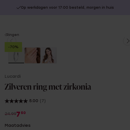
Op werkdagen voor 17:00 besteld, morgen in huis
You
Ringen
are
-70%
here:
Lucardi
Zilveren ring met zirkonia
5.00
(7)
7
50
24.99
Maatadvies