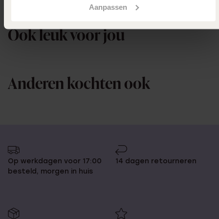
Aanpassen
Selecteer maat & bestel
Ook leuk voor jou
Anderen kochten ook
Op werkdagen voor 17:00
14 dagen retourneren
besteld, morgen in huis